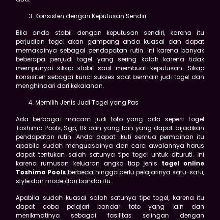
Konsisten dengan Keputusan Sendiri
Bila anda stabil dengan keputusan sendiri, karena itu
perjudian togel akan gampang anda kuasai dan dapat
memakainya sebagai pendapatan rutin. Ini karena banyak
beberapa penjudi togel yang sering kalah karena tidak
mempunyai sikap stabil saat membuat keputusan. Sikap
konsisiten sebagai kunci sukses saat bermain judi togel dan
menghindari dari kekalahan.
Memilih Jenis Judi Togel yang Pas
Ada berbagai macam judi toto yang ada seperti togel
Toshima Pools, Sgp, Hk dan yang lain yang dapat dijadikan
pendapatan rutin. Anda dapat ikuti semua permainan itu
apabila sudah menguasainya dan cara awalannya harus
dapat tentukan salah satunya tipe togel untuk dituruti. Ini
karena rumusan keluaran angka tiap jenis
togel online
Toshima Pools
berbeda hingga perlu pelajarinya satu-satu,
style dan mode dari bandar itu.
Apabila sudah kuasai salah satunya tipe togel, karena itu
dapat coba pelajari bandar toto yang lain dan
menikmatinya sebagai fasilitas selingan dengan