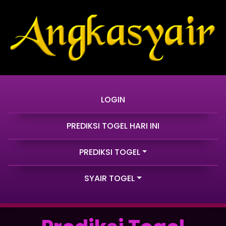
LOGIN
PREDIKSI TOGEL HARI INI
PREDIKSI TOGEL
SYAIR TOGEL