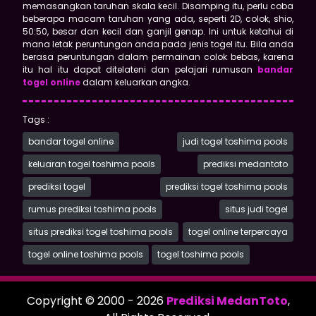
memasangkan taruhan skala kecil. Disamping itu, perlu coba
beberapa macam taruhan yang ada, seperti 2D, colok, shio,
50:50, besar dan kecil dan ganjil genap. Ini untuk ketahui di
mana letak peruntungan anda pada jenis togel itu. Bila anda
berasa peruntungan dalam permainan colok bebas, karena
itu hal itu dapat ditelateni dan pelajari rumusan
bandar
togel online
dalam keluarkan angka.
Tags :
bandar togel online
judi togel toshima pools
keluaran togel toshima pools
prediksi medantoto
prediksi togel
prediksi togel toshima pools
rumus prediksi toshima pools
situs judi togel
situs prediksi togel toshima pools
togel online terpercaya
togel online toshima pools
togel toshima pools
Copyright © 2000 - 2026
Prediksi MedanToto
,