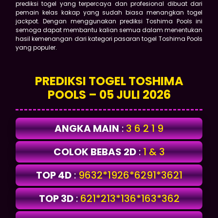
prediksi togel yang terpercaya dan profesional dibuat dari
pemain kelas kakap yang sudah biasa menangkan togel
jackpot. Dengan menggunakan prediksi Toshima Pools ini
semoga dapat membantu kalian semua dalam menentukan
hasil kemenangan dari kategori pasaran togel Toshima Pools
yang populer.
PREDIKSI TOGEL TOSHIMA
POOLS – 05 JULI 2026
ANGKA MAIN
:
3 6 2 1 9
COLOK BEBAS 2D
:
1 & 3
TOP 4D
:
9632*1926*6291*3621
TOP 3D
:
621*213*136*163*362