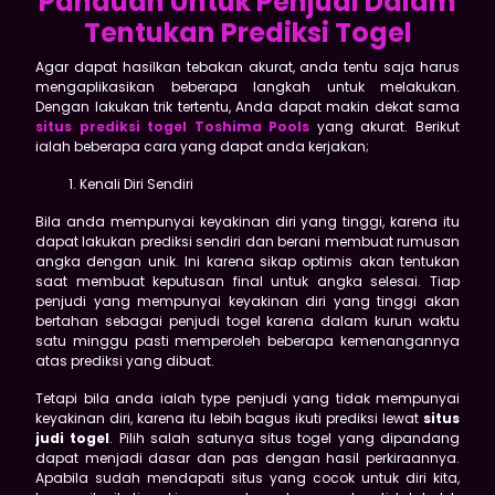
Panduan Untuk Penjudi Dalam
Tentukan Prediksi Togel
Agar dapat hasilkan tebakan akurat, anda tentu saja harus
mengaplikasikan beberapa langkah untuk melakukan.
Dengan lakukan trik tertentu, Anda dapat makin dekat sama
situs prediksi togel Toshima Pools
yang akurat. Berikut
ialah beberapa cara yang dapat anda kerjakan;
Kenali Diri Sendiri
Bila anda mempunyai keyakinan diri yang tinggi, karena itu
dapat lakukan prediksi sendiri dan berani membuat rumusan
angka dengan unik. Ini karena sikap optimis akan tentukan
saat membuat keputusan final untuk angka selesai. Tiap
penjudi yang mempunyai keyakinan diri yang tinggi akan
bertahan sebagai penjudi togel karena dalam kurun waktu
satu minggu pasti memperoleh beberapa kemenangannya
atas prediksi yang dibuat.
Tetapi bila anda ialah type penjudi yang tidak mempunyai
keyakinan diri, karena itu lebih bagus ikuti prediksi lewat
situs
judi togel
. Pilih salah satunya situs togel yang dipandang
dapat menjadi dasar dan pas dengan hasil perkiraannya.
Apabila sudah mendapati situs yang cocok untuk diri kita,