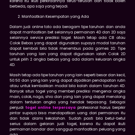
karena itu ikuti perkiraannya terus-terusan dan tidak boleh
berbeda, apa saja yang terjadi.
Manfaatkan Kesempatan yang Ada
Dalam judi online toto ada beragam tipe taruhan dan anda
dapat manfaatkan bet selainnya permainan 4D dan 2D saja
selainnya service prediksi togel. Masih tetap ada CB atau
Colok Bebas yang dapat digunakan supaya modal taruhan
dapat kembali bila tidak menembus pada games 2D. Tipe
taruhan yang lain yang dapat digunakan ialah Colok 2D
untuk pilih 2 angka bebas yang ada dalam keluaran angka
4D.
Masih tetap ada tipe taruhan yang lain seperti besar dan kecil,
50:50 dan yang lain yang dapat dijadikan pendapatan rutin
atau untuk kembalikan modal bila kalah dalam taruhan 4D.
Banyak situs togel yang memberi prediksi mengenai angka
main, colok, naga, shio dan yang lain yang dapat menolong
dalam tentukan angka yang hendak terpasang. Sebagai
penjudi
togel online terpercaya
profesional harus berpikir
pintar supaya bisa mendapatkan uang dari permainan itu
dan tidak alami kekalahan. Sudah pasti bila betul-betul
serius dalam gelaran judi togel, karena itu dapat ikuti
permainan bandar dan sanggup manfaatkan peluang yang
ada.