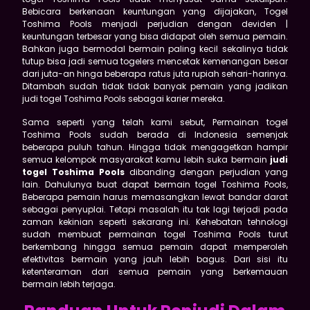
Bebicara berkenaan keuntungan yang dijajakan, Togel
Toshima Pools menjadi perjudian dengan deviden |
keuntungan terbesar yang bisa didapat oleh semua pemain.
Bahkan juga bermodal bermain paling kecil sekalinya tidak
tutup bisa jadi semua togelers mencetak kemenangan besar
dari juta-an hinga beberapa ratus juta rupiah sehari-harinya.
Ditambah sudah tidak tidak banyak pemain yang jadikan
judi togel Toshima Pools sebagai karier mereka.
Sama seperti yang telah kami sebut, Permainan togel
Toshima Pools sudah berada di Indonesia semenjak
beberapa puluh tahun. Hingga tidak mengagetkan hampir
semua kelompok masyarakat kamu lebih suka bermain
judi
togel Toshima Pools
dibanding dengan perjudian yang
lain. Dahulunya buat dapat bermain togel Toshima Pools,
Beberapa pemain harus memasangkan lewat bandar darat
sebagai penyuplai. Tetapi masalah itu tak lagi terjadi pada
zaman kekinian seperti sekarang ini. Kehebatan tehnologi
sudah membuat permainan togel Toshima Pools turut
berkembang hingga semua pemain dapat memperoleh
efektivitas bermain yang jauh lebih bagus. Dari sisi itu
ketenteraman dari semua pemain yang berkemauan
bermain lebih terjaga.