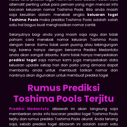
alternatif penting untuk para pemain yang ingin mencari info
bocoran keluaran nomor Toshima Pools. Bila anda masih
saja kesulitan dalam menebak angka
keluaran togel
Toshima Pools
maka prediksi Toshima Pools adalah salah
satu hal bagus buat menghasilkan nomor cantik.
Selanjutnya bagi anda yang masih saja ragu dan tidak
paham cara menebak nomor keluaran Toshima Pools
dengan benar. Kamu tidak usah pusing atau kebingungan
lagi, karena hanya dengan bersama Prediksi Medantoto
anda akan sangat dibantu. Kami tidak hanya menyediakan
prediksi togel
saja namun kami juga menyediakan data
keluaran update setiap hari dan paito yang dimana dapat
membantu anda untuk membuat tarikan nomor dan
nantinya akan digunakan untuk membuat prediksi togel.
Rumus Prediksi
Toshima Pools Terjitu
Prediksi Medantoto
dibawah ini akan langsung saja
memberikan anda info bocoran prediksi togel Toshima Pools
terjitu dan rumus prediksi Toshima Pools akurat. Anda tenang
saja, sebab prediksi togel dibawah ini adalah salah satu