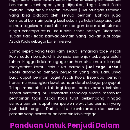
berkenaan keuntungan yang dijajakan, Togel Ascoli Pools
menjadi perjudian dengan deviden | keuntungan terbesar
yang bisa didapat oleh semua pemain. Bahkan juga
bermodal bermain paling kecil sekalinya tidak tutup bisa jadi
semua togelers mencetak kemenangan besar dari juta-an
hinga beberapa ratus juta rupiah sehari-harinya. Ditambah
sudah tidak tidak banyak pemain yang jadikan judi togel
Ascoli Pools sebagai karier mereka.
Sama seperti yang telah kami sebut, Permainan togel Ascoli
Pools sudah berada di Indonesia semenjak beberapa puluh
tahun. Hingga tidak mengagetkan hampir semua kelompok
masyarakat kamu lebih suka bermain
judi togel Ascoli
Pools
dibanding dengan perjudian yang lain. Dahulunya
buat dapat bermain togel Ascoli Pools, Beberapa pemain
harus memasangkan lewat bandar darat sebagai penyuplai.
Tetapi masalah itu tak lagi terjadi pada zaman kekinian
seperti sekarang ini. Kehebatan tehnologi sudah membuat
permainan togel Ascoli Pools turut berkembang hingga
semua pemain dapat memperoleh efektivitas bermain yang
jauh lebih bagus. Dari sisi itu ketenteraman dari semua
pemain yang berkemauan bermain lebih terjaga.
Panduan Untuk Penjudi Dalam