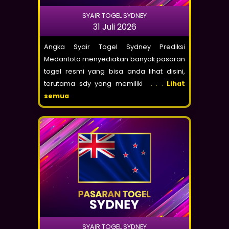
SYAIR TOGEL SYDNEY
31 Juli 2026
Angka Syair Togel Sydney Prediksi
Medantoto menyediakan banyak pasaran
togel resmi yang bisa anda lihat disini,
terutama sdy yang memiliki
. . .
Lihat
semua
SYAIR TOGEL SYDNEY