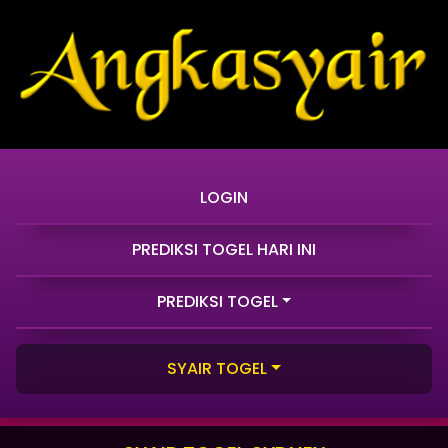
LOGIN
PREDIKSI TOGEL HARI INI
PREDIKSI TOGEL
SYAIR TOGEL