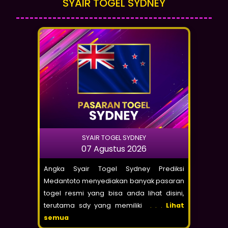
SYAIR TOGEL SYDNEY
SYAIR TOGEL SYDNEY
07 Agustus 2026
Angka Syair Togel Sydney Prediksi
Medantoto menyediakan banyak pasaran
togel resmi yang bisa anda lihat disini,
terutama sdy yang memiliki
. . .
Lihat
semua