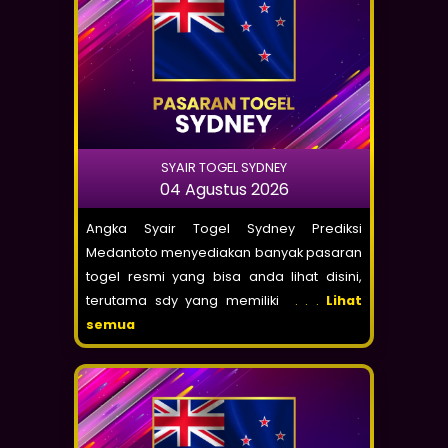
SYAIR TOGEL SYDNEY
04 Agustus 2026
Angka Syair Togel Sydney Prediksi
Medantoto menyediakan banyak pasaran
togel resmi yang bisa anda lihat disini,
terutama sdy yang memiliki
. . .
Lihat
semua