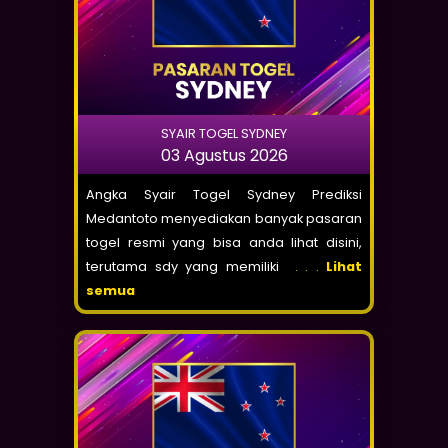
SYAIR TOGEL SYDNEY
03 Agustus 2026
Angka Syair Togel Sydney Prediksi
Medantoto menyediakan banyak pasaran
togel resmi yang bisa anda lihat disini,
terutama sdy yang memiliki
. . .
Lihat
semua