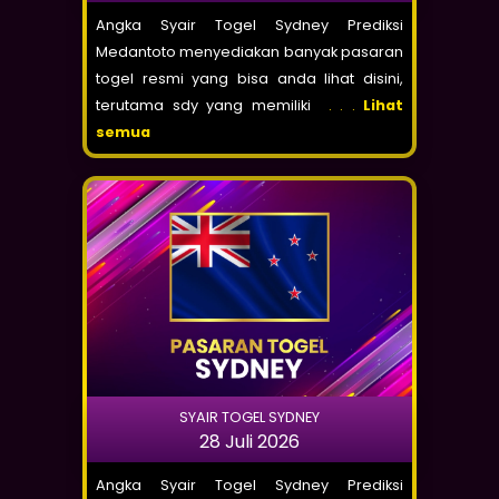
Angka Syair Togel Sydney Prediksi
Medantoto menyediakan banyak pasaran
togel resmi yang bisa anda lihat disini,
terutama sdy yang memiliki
. . .
Lihat
semua
SYAIR TOGEL SYDNEY
28 Juli 2026
Angka Syair Togel Sydney Prediksi