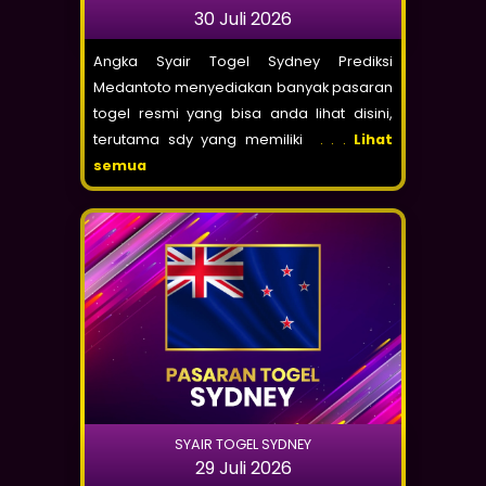
30 Juli 2026
Angka Syair Togel Sydney Prediksi
Medantoto menyediakan banyak pasaran
togel resmi yang bisa anda lihat disini,
terutama sdy yang memiliki
. . .
Lihat
semua
SYAIR TOGEL SYDNEY
29 Juli 2026