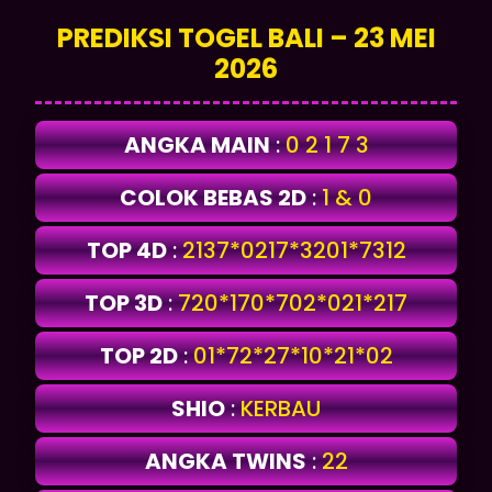
PREDIKSI TOGEL BALI – 23 MEI
2026
ANGKA MAIN
:
0 2 1 7 3
COLOK BEBAS 2D
:
1 & 0
TOP 4D
:
2137*0217*3201*7312
TOP 3D
:
720*170*702*021*217
TOP 2D
:
01*72*27*10*21*02
SHIO
:
KERBAU
ANGKA TWINS
:
22