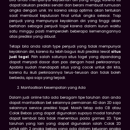
dapat lakukan prediksi sendiri dan berani membuat rumusan
angka dengan unik. Ini karena sikap optimis akan tentukan
saat membuat keputusan final untuk angka selesai. Tiap
penjudi yang mempunyai keyakinan diri yang tinggi akan
bertahan sebagai penjudi togel karena dalam kurun waktu
satu minggu pasti memperoleh beberapa kemenangannya
atas prediksi yang dibuat.
Tetapi bila anda ialah type penjudi yang tidak mempunyai
keyakinan diri, karena itu lebih bagus ikuti prediksi lewat
situs
judi togel
. Pilih salah satunya situs togel yang dipandang
dapat menjadi dasar dan pas dengan hasil perkiraannya.
Apabila sudah mendapati situs yang cocok untuk diri kita,
karena itu ikuti perkiraannya terus-terusan dan tidak boleh
berbeda, apa saja yang terjadi.
Manfaatkan Kesempatan yang Ada
Dalam judi online toto ada beragam tipe taruhan dan anda
dapat manfaatkan bet selainnya permainan 4D dan 2D saja
selainnya service prediksi togel. Masih tetap ada CB atau
Colok Bebas yang dapat digunakan supaya modal taruhan
dapat kembali bila tidak menembus pada games 2D. Tipe
taruhan yang lain yang dapat digunakan ialah Colok 2D
untuk pilih 2 angka bebas yang ada dalam keluaran angka