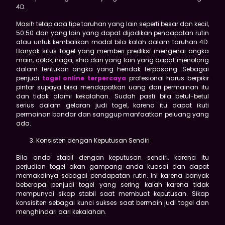
4D.
Masih tetap ada tipe taruhan yang lain seperti besar dan kecil,
50:50 dan yang lain yang dapat dijadikan pendapatan rutin
atau untuk kembalikan modal bila kalah dalam taruhan 4D.
Banyak situs togel yang memberi prediksi mengenai angka
main, colok, naga, shio dan yang lain yang dapat menolong
dalam tentukan angka yang hendak terpasang. Sebagai
penjudi
togel online terpercaya
profesional harus berpikir
pintar supaya bisa mendapatkan uang dari permainan itu
dan tidak alami kekalahan. Sudah pasti bila betul-betul
serius dalam gelaran judi togel, karena itu dapat ikuti
permainan bandar dan sanggup manfaatkan peluang yang
ada.
Konsisten dengan Keputusan Sendiri
Bila anda stabil dengan keputusan sendiri, karena itu
perjudian togel akan gampang anda kuasai dan dapat
memakainya sebagai pendapatan rutin. Ini karena banyak
beberapa penjudi togel yang sering kalah karena tidak
mempunyai sikap stabil saat membuat keputusan. Sikap
konsisiten sebagai kunci sukses saat bermain judi togel dan
menghindari dari kekalahan.