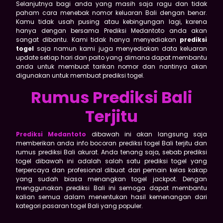
Selanjutnya bagi anda yang masih saja ragu dan tidak
paham cara menebak nomor keluaran Bali dengan benar.
Kamu tidak usah pusing atau kebingungan lagi, karena
hanya dengan bersama Prediksi Medantoto anda akan
sangat dibantu. Kami tidak hanya menyediakan
prediksi
togel
saja namun kami juga menyediakan data keluaran
update setiap hari dan paito yang dimana dapat membantu
anda untuk membuat tarikan nomor dan nantinya akan
digunakan untuk membuat prediksi togel.
Rumus Prediksi Bali
Terjitu
Prediksi Medantoto
dibawah ini akan langsung saja
memberikan anda info bocoran prediksi togel Bali terjitu dan
rumus prediksi Bali akurat. Anda tenang saja, sebab prediksi
togel dibawah ini adalah salah satu prediksi togel yang
terpercaya dan profesional dibuat dari pemain kelas kakap
yang sudah biasa menangkan togel jackpot. Dengan
menggunakan prediksi Bali ini semoga dapat membantu
kalian semua dalam menentukan hasil kemenangan dari
kategori pasaran togel Bali yang populer.