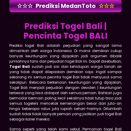
☆☆☆
Prediksi MedanToto
☆☆☆
Prediksi Togel Bali |
Pencinta Togel BALI
Prediksi togel Bali adalah perjudian yang sangat lama
dimainkan oleh warga Indonesia. Di mana demikian cukup
banyak keuntungan yang dijajakan jadi argumen dibalik
jumlahnya fans dari perjudian togel Bali ini. Dapat disebutkan,
Togel Bali
sudah jadi sisi dari kehidupan warga tanah air
yang tidak dapat dilepaskan demikian saja. Ingat sampai
sekarang ini semua pecinta togel Bali tidak menyusut sama
sekalipun. Bebicara berkenaan keuntungan yang dijajakan,
Togel Bali menjadi perjudian dengan deviden | keuntungan
terbesar yang bisa didapat oleh semua pemain. Bahkan juga
bermodal bermain paling kecil sekalinya tidak tutup bisa jadi
semua togelers mencetak kemenangan besar dari juta-an
hinga beberapa ratus juta rupiah sehari-harinya. Ditambah
sudah tidak tidak banyak pemain yang jadikan judi togel Bali
sebagai karier mereka.
Sama seperti yang telah kami sebut, Permainan togel Bali