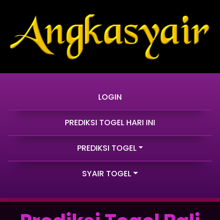
LOGIN
PREDIKSI TOGEL HARI INI
PREDIKSI TOGEL
SYAIR TOGEL