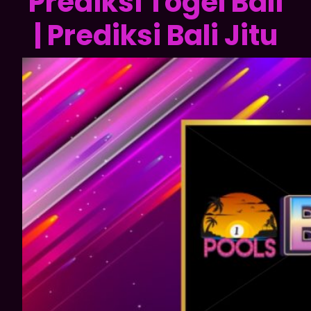
Prediksi Togel Bali
| Prediksi
Bali
Jitu