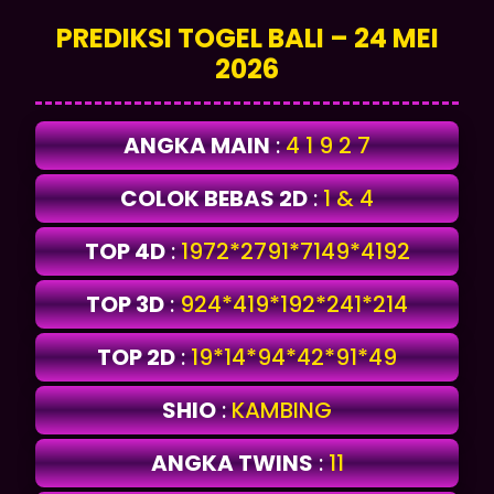
PREDIKSI TOGEL BALI – 24 MEI
2026
ANGKA MAIN
:
4 1 9 2 7
COLOK BEBAS 2D
:
1 & 4
TOP 4D
:
1972*2791*7149*4192
TOP 3D
:
924*419*192*241*214
TOP 2D
:
19*14*94*42*91*49
SHIO
:
KAMBING
ANGKA TWINS
:
11