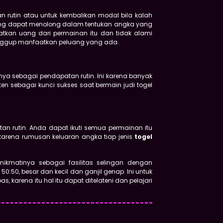
an rutin atau untuk kembalikan modal bila kalah
 yang dapat menolong dalam tentukan angka yang
patkan uang dari permainan itu dan tidak alami
 sanggup manfaatkan peluang yang ada.
ya sebagai pendapatan rutin. Ini karena banyak
en sebagai kunci sukses saat bermain judi togel
an rutin. Anda dapat ikuti semua permainan itu
 karena rumusan keluaran angka tiap jenis
togel
nikmatinya sebagai fasilitas selingan dengan
0:50, besar dan kecil dan ganjil genap. Ini untuk
 karena itu hal itu dapat ditelateni dan pelajari