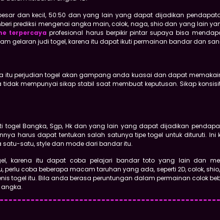
 besar dan kecil, 50:50 dan yang lain yang dapat dijadikan pendapat
beri prediksi mengenai angka main, colok, naga, shio dan yang lain
ine terpercaya
profesional harus berpikir pintar supaya bisa menda
dalam gelaran judi togel, karena itu dapat ikuti permainan bandar dan
rena itu perjudian togel akan gampang anda kuasai dan dapat memakain
a tidak mempunyai sikap stabil saat membuat keputusan. Sikap konsisit
 togel Bangka, Sgp, Hk dan yang lain yang dapat dijadikan pendapat
 harus dapat tentukan salah satunya tipe togel untuk dituruti. Ini
 satu-satu, style dan mode dari bandar itu.
el, karena itu dapat coba pelajari bandar toto yang lain dan me
perlu coba beberapa macam taruhan yang ada, seperti 2D, colok, shio, 5
s togel itu. Bila anda berasa peruntungan dalam permainan colok bebas,
 angka.