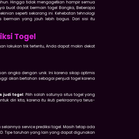
 tahun. Hingga tidak mengagetkan hampir semua
ya buat dapat bermain togel Bangka, Beberapa
inian seperti sekarang ini. Kehebatan tehnologi
ermain yang jauh lebih bagus. Dari sisi itu
ksi Togel
n lakukan trik tertentu, Anda dapat makin dekat
san angka dengan unik. Ini karena sikap optimis
nggi akan bertahan sebagai penjudi togel karena
s judi togel
. Pilih salah satunya situs togel yang
iri kita, karena itu ikuti perkiraannya terus-
lainnya service prediksi togel. Masih tetap ada
. Tipe taruhan yang lain yang dapat digunakan