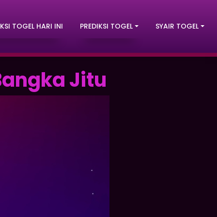
KSI TOGEL HARI INI
PREDIKSI TOGEL
SYAIR TOGEL
Bangka
Jitu