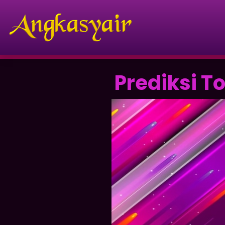
Prediksi T