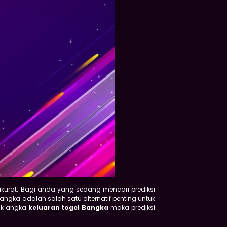
g akurat. Bagi anda yang sedang mencari prediksi
ngka adalah salah satu alternatif penting untuk
bak angka
keluaran togel Bangka
maka prediksi