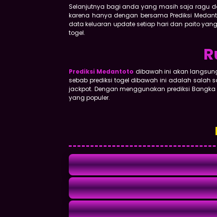
Selanjutnya bagi anda yang masih saja ragu d
karena hanya dengan bersama Prediksi Medan
data keluaran update setiap hari dan paito y
togel.
R
Prediksi Medantoto
dibawah ini akan langsung 
sebab prediksi togel dibawah ini adalah salah 
jackpot. Dengan menggunakan prediksi Bangka
yang populer.