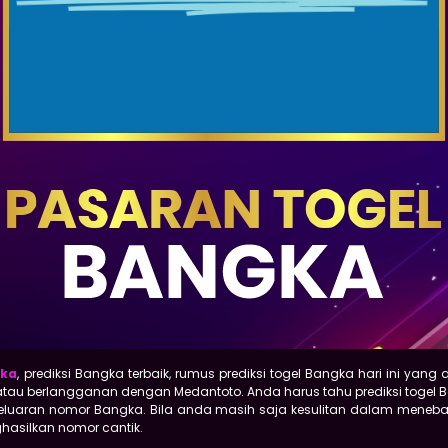
gka
, prediksi Bangka terbaik, rumus prediksi togel Bangka hari ini yan
au berlangganan dengan Medantoto. Anda harus tahu prediksi togel Ba
keluaran nomor Bangka. Bila anda masih saja kesulitan dalam mene
hasilkan nomor cantik.