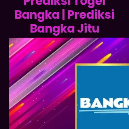
Prediksi Togel
Bangka | Prediksi
Bangka
Jitu