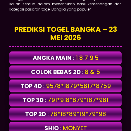
kalian semua dalam menentukan hasil kemenangan dari
kategori pasaran togel Bangka yang populer.
PREDIKSI TOGEL BANGKA – 23
MEI 2026
ANGKA MAIN
:
1 8 7 9 5
COLOK BEBAS 2D
:
8 & 5
TOP 4D
:
9578*1879*5817*8759
TOP 3D
:
791*918*879*187*981
TOP 2D
:
78*18*89*19*79*98
SHIO
:
MONYET