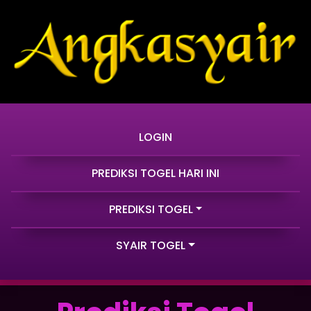
LOGIN
PREDIKSI TOGEL HARI INI
PREDIKSI TOGEL
SYAIR TOGEL