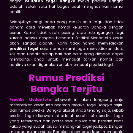
angka
keluaran togel Bangka
maka prediksi Bangka
adalah salah satu hal bagus buat menghasilkan nomor
cantik.
Selanjutnya bagi anda yang masih saja ragu dan tidak
paham cara menebak nomor keluaran Bangka dengan
benar. Kamu tidak usah pusing atau kebingungan lagi,
karena hanya dengan bersama Prediksi Medantoto anda
akan sangat dibantu. Kami tidak hanya menyediakan
prediksi togel
saja namun kami juga menyediakan data
keluaran update setiap hari dan paito yang dimana dapat
membantu anda untuk membuat tarikan nomor dan
nantinya akan digunakan untuk membuat prediksi togel.
Rumus Prediksi
Bangka Terjitu
Prediksi Medantoto
dibawah ini akan langsung saja
memberikan anda info bocoran prediksi togel Bangka terjitu
dan rumus prediksi Bangka akurat. Anda tenang saja, sebab
prediksi togel dibawah ini adalah salah satu prediksi togel
yang terpercaya dan profesional dibuat dari pemain kelas
kakap yang sudah biasa menangkan togel jackpot. Dengan
menggunakan prediksi Bangka ini semoga dapat membantu