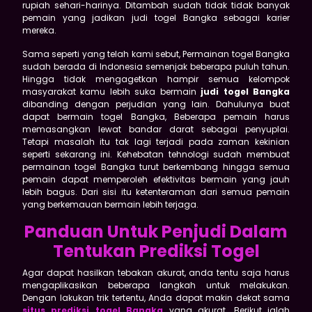
rupiah sehari-harinya. Ditambah sudah tidak tidak banyak
pemain yang jadikan judi togel Bangka sebagai karier
mereka.
Sama seperti yang telah kami sebut, Permainan togel Bangka
sudah berada di Indonesia semenjak beberapa puluh tahun.
Hingga tidak mengagetkan hampir semua kelompok
masyarakat kamu lebih suka bermain
judi togel Bangka
dibanding dengan perjudian yang lain. Dahulunya buat
dapat bermain togel Bangka, Beberapa pemain harus
memasangkan lewat bandar darat sebagai penyuplai.
Tetapi masalah itu tak lagi terjadi pada zaman kekinian
seperti sekarang ini. Kehebatan tehnologi sudah membuat
permainan togel Bangka turut berkembang hingga semua
pemain dapat memperoleh efektivitas bermain yang jauh
lebih bagus. Dari sisi itu ketenteraman dari semua pemain
yang berkemauan bermain lebih terjaga.
Panduan Untuk Penjudi Dalam
Tentukan Prediksi Togel
Agar dapat hasilkan tebakan akurat, anda tentu saja harus
mengaplikasikan beberapa langkah untuk melakukan.
Dengan lakukan trik tertentu, Anda dapat makin dekat sama
situs prediksi togel Bangka
yang akurat. Berikut ialah