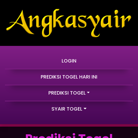
LOGIN
PREDIKSI TOGEL HARI INI
PREDIKSI TOGEL
SYAIR TOGEL