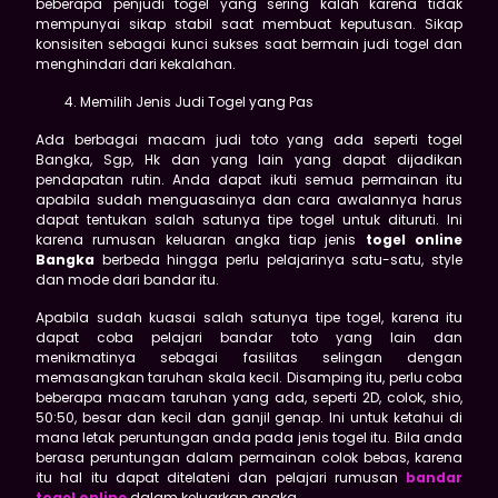
beberapa penjudi togel yang sering kalah karena tidak
mempunyai sikap stabil saat membuat keputusan. Sikap
konsisiten sebagai kunci sukses saat bermain judi togel dan
menghindari dari kekalahan.
Memilih Jenis Judi Togel yang Pas
Ada berbagai macam judi toto yang ada seperti togel
Bangka, Sgp, Hk dan yang lain yang dapat dijadikan
pendapatan rutin. Anda dapat ikuti semua permainan itu
apabila sudah menguasainya dan cara awalannya harus
dapat tentukan salah satunya tipe togel untuk dituruti. Ini
karena rumusan keluaran angka tiap jenis
togel online
Bangka
berbeda hingga perlu pelajarinya satu-satu, style
dan mode dari bandar itu.
Apabila sudah kuasai salah satunya tipe togel, karena itu
dapat coba pelajari bandar toto yang lain dan
menikmatinya sebagai fasilitas selingan dengan
memasangkan taruhan skala kecil. Disamping itu, perlu coba
beberapa macam taruhan yang ada, seperti 2D, colok, shio,
50:50, besar dan kecil dan ganjil genap. Ini untuk ketahui di
mana letak peruntungan anda pada jenis togel itu. Bila anda
berasa peruntungan dalam permainan colok bebas, karena
itu hal itu dapat ditelateni dan pelajari rumusan
bandar
togel online
dalam keluarkan angka.