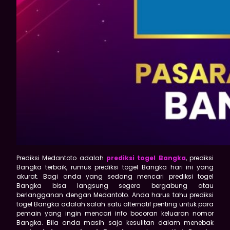
Prediksi Medantoto adalah
prediksi togel Bangka
, prediksi
Bangka terbaik, rumus prediksi togel Bangka hari ini yang
akurat. Bagi anda yang sedang mencari prediksi togel
Bangka bisa langsung segera bergabung atau
berlangganan dengan Medantoto. Anda harus tahu prediksi
togel Bangka adalah salah satu alternatif penting untuk para
pemain yang ingin mencari info bocoran keluaran nomor
Bangka. Bila anda masih saja kesulitan dalam menebak