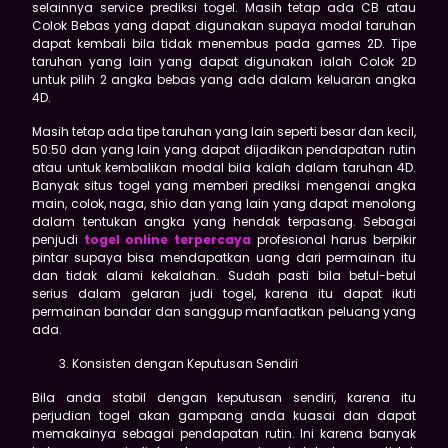
selainnya service prediksi togel. Masih tetap ada CB atau
Colok Bebas yang dapat digunakan supaya modal taruhan
dapat kembali bila tidak menembus pada games 2D. Tipe
taruhan yang lain yang dapat digunakan ialah Colok 2D
untuk pilih 2 angka bebas yang ada dalam keluaran angka
4D.
Masih tetap ada tipe taruhan yang lain seperti besar dan kecil,
50:50 dan yang lain yang dapat dijadikan pendapatan rutin
atau untuk kembalikan modal bila kalah dalam taruhan 4D.
Banyak situs togel yang memberi prediksi mengenai angka
main, colok, naga, shio dan yang lain yang dapat menolong
dalam tentukan angka yang hendak terpasang. Sebagai
penjudi
togel online terpercaya
profesional harus berpikir
pintar supaya bisa mendapatkan uang dari permainan itu
dan tidak alami kekalahan. Sudah pasti bila betul-betul
serius dalam gelaran judi togel, karena itu dapat ikuti
permainan bandar dan sanggup manfaatkan peluang yang
ada.
Konsisten dengan Keputusan Sendiri
Bila anda stabil dengan keputusan sendiri, karena itu
perjudian togel akan gampang anda kuasai dan dapat
memakainya sebagai pendapatan rutin. Ini karena banyak