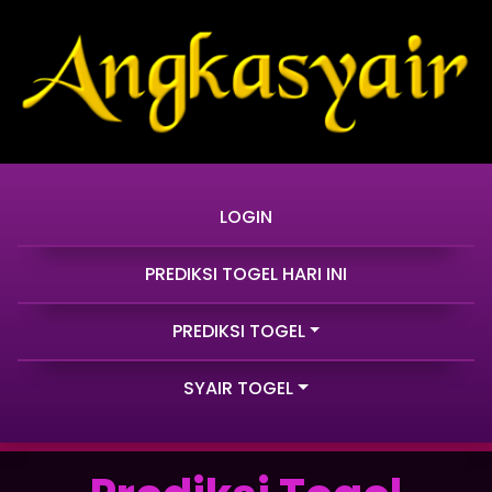
LOGIN
PREDIKSI TOGEL HARI INI
PREDIKSI TOGEL
SYAIR TOGEL