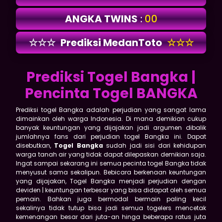
ANGKA TWINS
:
00
☆☆☆
Prediksi MedanToto
☆☆☆
Prediksi Togel Bangka |
Pencinta Togel BANGKA
Prediksi togel Bangka adalah perjudian yang sangat lama
dimainkan oleh warga Indonesia. Di mana demikian cukup
banyak keuntungan yang dijajakan jadi argumen dibalik
jumlahnya fans dari perjudian togel Bangka ini. Dapat
disebutkan,
Togel Bangka
sudah jadi sisi dari kehidupan
warga tanah air yang tidak dapat dilepaskan demikian saja.
Ingat sampai sekarang ini semua pecinta togel Bangka tidak
menyusut sama sekalipun. Bebicara berkenaan keuntungan
yang dijajakan, Togel Bangka menjadi perjudian dengan
deviden | keuntungan terbesar yang bisa didapat oleh semua
pemain. Bahkan juga bermodal bermain paling kecil
sekalinya tidak tutup bisa jadi semua togelers mencetak
kemenangan besar dari juta-an hinga beberapa ratus juta