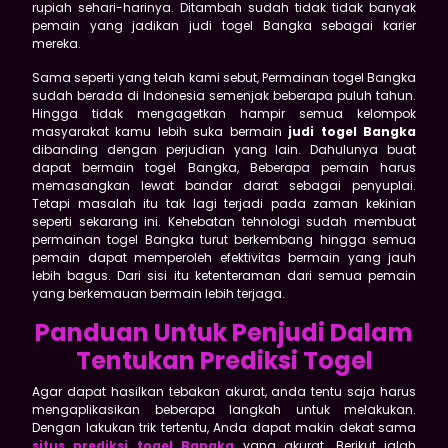
rupiah sehari-harinya. Ditambah sudah tidak tidak banyak
pemain yang jadikan judi togel Bangka sebagai karier
mereka.
Sama seperti yang telah kami sebut, Permainan togel Bangka
sudah berada di Indonesia semenjak beberapa puluh tahun.
Hingga tidak mengagetkan hampir semua kelompok
masyarakat kamu lebih suka bermain
judi togel Bangka
dibanding dengan perjudian yang lain. Dahulunya buat
dapat bermain togel Bangka, Beberapa pemain harus
memasangkan lewat bandar darat sebagai penyuplai.
Tetapi masalah itu tak lagi terjadi pada zaman kekinian
seperti sekarang ini. Kehebatan tehnologi sudah membuat
permainan togel Bangka turut berkembang hingga semua
pemain dapat memperoleh efektivitas bermain yang jauh
lebih bagus. Dari sisi itu ketenteraman dari semua pemain
yang berkemauan bermain lebih terjaga.
Panduan Untuk Penjudi Dalam
Tentukan Prediksi Togel
Agar dapat hasilkan tebakan akurat, anda tentu saja harus
mengaplikasikan beberapa langkah untuk melakukan.
Dengan lakukan trik tertentu, Anda dapat makin dekat sama
situs prediksi togel Bangka
yang akurat. Berikut ialah