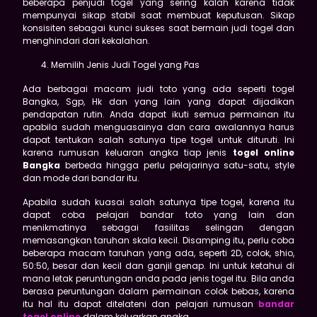
beberapa penjudi togel yang sering kalah karena tidak
mempunyai sikap stabil saat membuat keputusan. Sikap
konsisiten sebagai kunci sukses saat bermain judi togel dan
menghindari dari kekalahan.
Memilih Jenis Judi Togel yang Pas
Ada berbagai macam judi toto yang ada seperti togel
Bangka, Sgp, Hk dan yang lain yang dapat dijadikan
pendapatan rutin. Anda dapat ikuti semua permainan itu
apabila sudah menguasainya dan cara awalannya harus
dapat tentukan salah satunya tipe togel untuk dituruti. Ini
karena rumusan keluaran angka tiap jenis
togel online
Bangka
berbeda hingga perlu pelajarinya satu-satu, style
dan mode dari bandar itu.
Apabila sudah kuasai salah satunya tipe togel, karena itu
dapat coba pelajari bandar toto yang lain dan
menikmatinya sebagai fasilitas selingan dengan
memasangkan taruhan skala kecil. Disamping itu, perlu coba
beberapa macam taruhan yang ada, seperti 2D, colok, shio,
50:50, besar dan kecil dan ganjil genap. Ini untuk ketahui di
mana letak peruntungan anda pada jenis togel itu. Bila anda
berasa peruntungan dalam permainan colok bebas, karena
itu hal itu dapat ditelateni dan pelajari rumusan
bandar
togel online
dalam keluarkan angka.