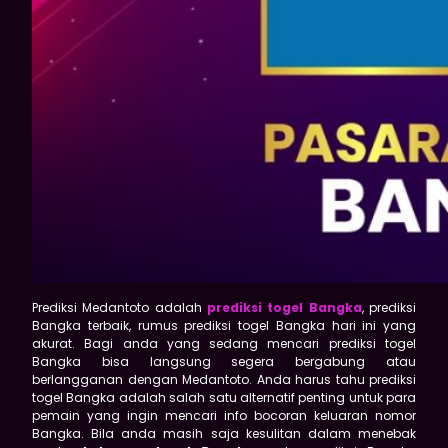
Prediksi Medantoto adalah
prediksi togel Bangka
, prediksi
Bangka terbaik, rumus prediksi togel Bangka hari ini yang
akurat. Bagi anda yang sedang mencari prediksi togel
Bangka bisa langsung segera bergabung atau
berlangganan dengan Medantoto. Anda harus tahu prediksi
togel Bangka adalah salah satu alternatif penting untuk para
pemain yang ingin mencari info bocoran keluaran nomor
Bangka. Bila anda masih saja kesulitan dalam menebak