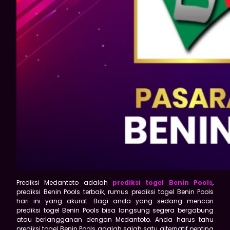
Prediksi Medantoto adalah
prediksi togel Benin Pools
,
prediksi Benin Pools terbaik, rumus prediksi togel Benin Pools
hari ini yang akurat. Bagi anda yang sedang mencari
prediksi togel Benin Pools bisa langsung segera bergabung
atau berlangganan dengan Medantoto. Anda harus tahu
prediksi togel Benin Pools adalah salah satu alternatif penting