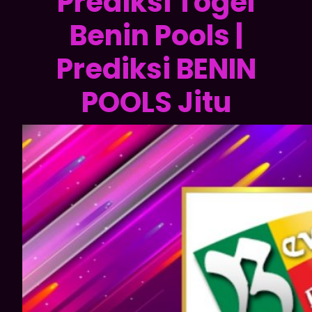
Prediksi Togel
Benin Pools |
Prediksi BENIN
POOLS Jitu