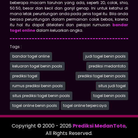
beberapa macam taruhan yang ada, seperti 2D, colok, shio,
50:50, besar dan kecil dan ganjil genap. Ini untuk ketahui di
mana letak peruntungan anda pada jenis togel itu. Bila anda
berasa peruntungan dalam permainan colok bebas, karena
itu hal itu dapat ditelateni dan pelajari rumusan
bandar
togel online
dalam keluarkan angka.
Tags :
bandar togel online
judi togel benin pools
keluaran togel benin pools
prediksi medantoto
prediksi togel
prediksi togel benin pools
rumus prediksi benin pools
situs judi togel
situs prediksi togel benin pools
togel benin pools
togel online benin pools
togel online terpercaya
Copyright © 2000 - 2026
Prediksi MedanToto
,
All Rights Reserved.