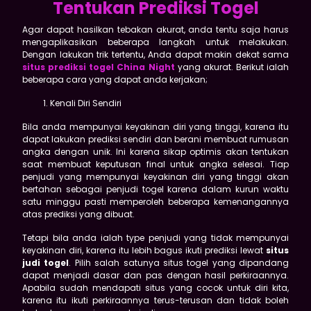
Tentukan Prediksi Togel
Agar dapat hasilkan tebakan akurat, anda tentu saja harus
mengaplikasikan beberapa langkah untuk melakukan.
Dengan lakukan trik tertentu, Anda dapat makin dekat sama
situs prediksi togel China Night
yang akurat. Berikut ialah
beberapa cara yang dapat anda kerjakan;
Kenali Diri Sendiri
Bila anda mempunyai keyakinan diri yang tinggi, karena itu
dapat lakukan prediksi sendiri dan berani membuat rumusan
angka dengan unik. Ini karena sikap optimis akan tentukan
saat membuat keputusan final untuk angka selesai. Tiap
penjudi yang mempunyai keyakinan diri yang tinggi akan
bertahan sebagai penjudi togel karena dalam kurun waktu
satu minggu pasti memperoleh beberapa kemenangannya
atas prediksi yang dibuat.
Tetapi bila anda ialah type penjudi yang tidak mempunyai
keyakinan diri, karena itu lebih bagus ikuti prediksi lewat
situs
judi togel
. Pilih salah satunya situs togel yang dipandang
dapat menjadi dasar dan pas dengan hasil perkiraannya.
Apabila sudah mendapati situs yang cocok untuk diri kita,
karena itu ikuti perkiraannya terus-terusan dan tidak boleh