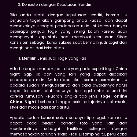
Konsisten dengan Keputusan Sendiri
Bila anda stabil dengan keputusan sendiri, karena itu
perjudian togel akan gampang anda kuasai dan dapat
memakainya sebagai pendapatan rutin. Ini karena banyak
beberapa penjudi togel yang sering kalah karena tidak
mempunyai sikap stabil saat membuat keputusan. Sikap
konsisiten sebagai kunci sukses saat bermain judi togel dan
menghindari dari kekalahan.
Memilih Jenis Judi Togel yang Pas
Ada berbagai macam judi toto yang ada seperti togel China
Night, Sgp, Hk dan yang lain yang dapat dijadikan
pendapatan rutin. Anda dapat ikuti semua permainan itu
apabila sudah menguasainya dan cara awalannya harus
dapat tentukan salah satunya tipe togel untuk dituruti. Ini
karena rumusan keluaran angka tiap jenis
togel online
China Night
berbeda hingga perlu pelajarinya satu-satu,
style dan mode dari bandar itu.
Apabila sudah kuasai salah satunya tipe togel, karena itu
dapat coba pelajari bandar toto yang lain dan
menikmatinya sebagai fasilitas selingan dengan
memasangkan taruhan skala kecil. Disamping itu, perlu coba