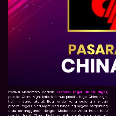
Prediksi Medantoto adalah
prediksi togel China Night
,
prediksi China Night terbaik, rumus prediksi togel China Night
hari ini yang akurat. Bagi anda yang sedang mencari
prediksi togel China Night bisa langsung segera bergabung
atau berlangganan dengan Medantoto. Anda harus tahu
prediksi togel China Night adalah salah satu alternatif