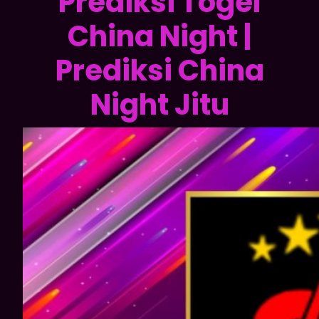
Prediksi Togel
China Night |
Prediksi China
Night Jitu