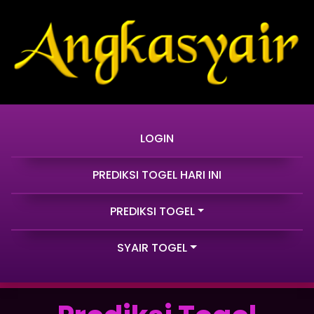
LOGIN
PREDIKSI TOGEL HARI INI
PREDIKSI TOGEL
SYAIR TOGEL