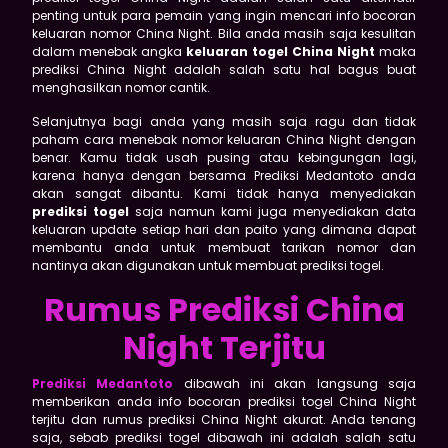
penting untuk para pemain yang ingin mencari info bocoran
keluaran nomor China Night. Bila anda masih saja kesulitan
dalam menebak angka
keluaran togel China Night
maka
prediksi China Night adalah salah satu hal bagus buat
menghasilkan nomor cantik.
Selanjutnya bagi anda yang masih saja ragu dan tidak
paham cara menebak nomor keluaran China Night dengan
benar. Kamu tidak usah pusing atau kebingungan lagi,
karena hanya dengan bersama Prediksi Medantoto anda
akan sangat dibantu. Kami tidak hanya menyediakan
prediksi togel
saja namun kami juga menyediakan data
keluaran update setiap hari dan paito yang dimana dapat
membantu anda untuk membuat tarikan nomor dan
nantinya akan digunakan untuk membuat prediksi togel.
Rumus Prediksi China
Night Terjitu
Prediksi Medantoto
dibawah ini akan langsung saja
memberikan anda info bocoran prediksi togel China Night
terjitu dan rumus prediksi China Night akurat. Anda tenang
saja, sebab prediksi togel dibawah ini adalah salah satu