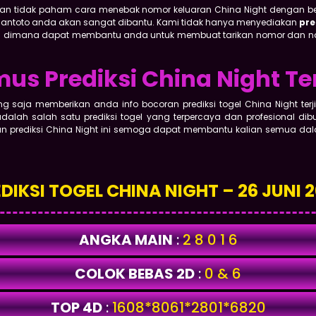
dan tidak paham cara menebak nomor keluaran China Night dengan be
edantoto anda akan sangat dibantu. Kami tidak hanya menyediakan
pre
ang dimana dapat membantu anda untuk membuat tarikan nomor dan n
us Prediksi China Night Ter
 saja memberikan anda info bocoran prediksi togel China Night terji
 adalah salah satu prediksi togel yang terpercaya dan profesional d
 prediksi China Night ini semoga dapat membantu kalian semua dal
DIKSI TOGEL CHINA NIGHT – 26 JUNI 
ANGKA MAIN
:
2 8 0 1 6
COLOK BEBAS 2D
:
0 & 6
TOP 4D
:
1608*8061*2801*6820