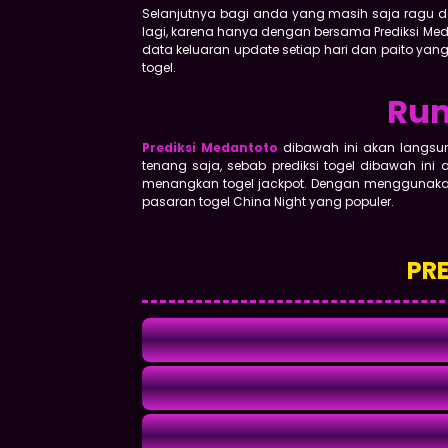
Selanjutnya bagi anda yang masih saja ragu 
lagi, karena hanya dengan bersama Prediksi M
data keluaran update setiap hari dan paito y
togel.
Rum
Prediksi Medantoto
dibawah ini akan langsung
tenang saja, sebab prediksi togel dibawah ini
menangkan togel jackpot. Dengan menggunakan
pasaran togel China Night yang populer.
PRE