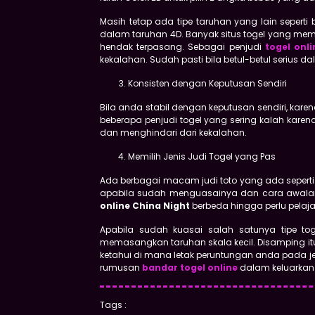
Masih tetap ada tipe taruhan yang lain seperti
dalam taruhan 4D. Banyak situs togel yang mem
hendak terpasang. Sebagai penjudi
togel onl
kekalahan. Sudah pasti bila betul-betul serius 
Konsisten dengan Keputusan Sendiri
Bila anda stabil dengan keputusan sendiri, ka
beberapa penjudi togel yang sering kalah karen
dan menghindari dari kekalahan.
Memilih Jenis Judi Togel yang Pas
Ada berbagai macam judi toto yang ada seperti 
apabila sudah menguasainya dan cara awalannya
online China Night
berbeda hingga perlu pelaja
Apabila sudah kuasai salah satunya tipe tog
memasangkan taruhan skala kecil. Disamping itu, 
ketahui di mana letak peruntungan anda pada jeni
rumusan
bandar togel online
dalam keluarkan
Tags :