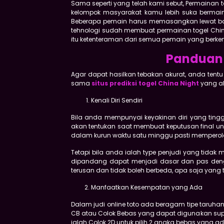
Sama seperti yang telah kami sebut, Permainan
kelompok masyarakat kamu lebih suka berma
Beberapa pemain harus memasangkan lewat banda
tehnologi sudah membuat permainan togel China
itu ketenteraman dari semua pemain yang berke
Panduan 
Agar dapat hasilkan tebakan akurat, anda tentu
sama
situs prediksi togel China Night
yang ak
Kenali Diri Sendiri
Bila anda mempunyai keyakinan diri yang tinggi
akan tentukan saat membuat keputusan final unt
dalam kurun waktu satu minggu pasti memperol
Tetapi bila anda ialah type penjudi yang tidak m
dipandang dapat menjadi dasar dan pas dengan 
terusan dan tidak boleh berbeda, apa saja yang t
Manfaatkan Kesempatan yang Ada
Dalam judi online toto ada beragam tipe taruha
CB atau Colok Bebas yang dapat digunakan sup
ialah Colok 2D untuk pilih 2 angka bebas yang 