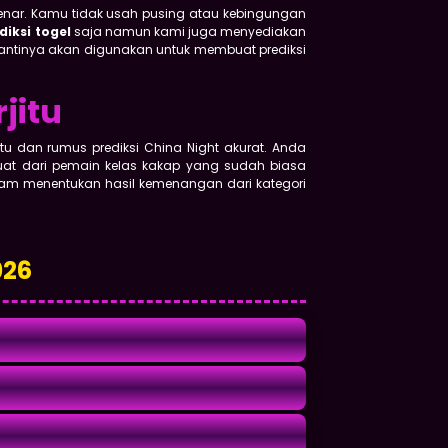
nar. Kamu tidak usah pusing atau kebingungan
diksi togel
saja namun kami juga menyediakan
antinya akan digunakan untuk membuat prediksi
jitu
tu dan rumus prediksi China Night akurat. Anda
ibuat dari pemain kelas kakap yang sudah biasa
am menentukan hasil kemenangan dari kategori
026