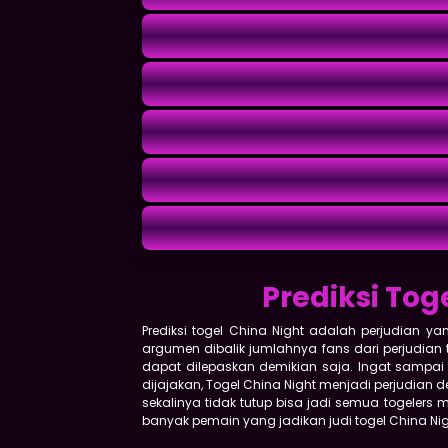
Prediksi Tog
Prediksi togel China Night adalah perjudian 
argumen dibalik jumlahnya fans dari perjudian t
dapat dilepaskan demikian saja. Ingat sampai
dijajakan, Togel China Night menjadi perjudian
sekalinya tidak tutup bisa jadi semua togelers
banyak pemain yang jadikan judi togel China Nig