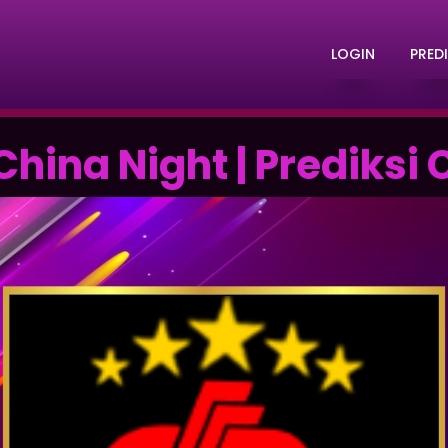
LOGIN
PREDI
China Night | Prediksi 