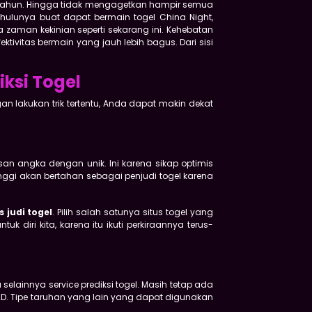
h tahun. Hingga tidak mengagetkan hampir semua
hulunya buat dapat bermain togel China Night,
zaman kekinian seperti sekarang ini. Kehebatan
vitas bermain yang jauh lebih bagus. Dari sisi
ksi Togel
n lakukan trik tertentu, Anda dapat makin dekat
san angka dengan unik. Ini karena sikap optimis
nggi akan bertahan sebagai penjudi togel karena
s judi togel
. Pilih salah satunya situs togel yang
iri kita, karena itu ikuti perkiraannya terus-
lainnya service prediksi togel. Masih tetap ada
. Tipe taruhan yang lain yang dapat digunakan