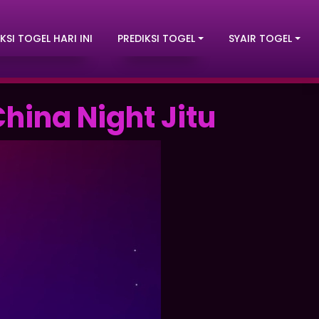
KSI TOGEL HARI INI
PREDIKSI TOGEL
SYAIR TOGEL
China Night Jitu