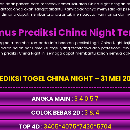
dan tidak paham cara menebak nomor keluaran China Night dengan be
edantoto anda akan sangat dibantu. Kami tidak hanya menyediakan
pre
ang dimana dapat membantu anda untuk membuat tarikan nomor dan n
us Prediksi China Night Ter
 saja memberikan anda info bocoran prediksi togel China Night terji
 adalah salah satu prediksi togel yang terpercaya dan profesional d
 prediksi China Night ini semoga dapat membantu kalian semua dal
EDIKSI TOGEL CHINA NIGHT – 31 MEI 2
ANGKA MAIN
:
3 4 0 5 7
COLOK BEBAS 2D
:
3 & 4
TOP 4D
:
3405*4075*7430*5704