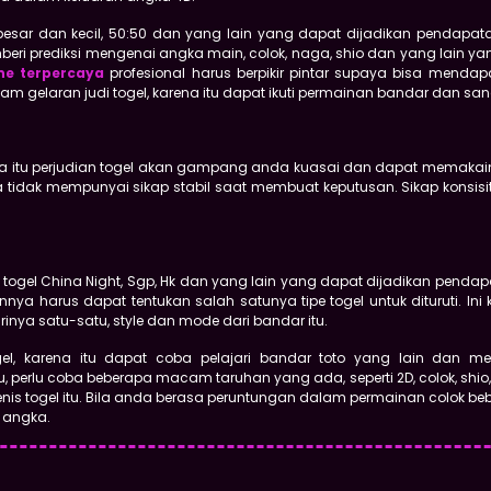
 besar dan kecil, 50:50 dan yang lain yang dapat dijadikan pendapat
beri prediksi mengenai angka main, colok, naga, shio dan yang lain
ine terpercaya
profesional harus berpikir pintar supaya bisa menda
dalam gelaran judi togel, karena itu dapat ikuti permainan bandar dan
rena itu perjudian togel akan gampang anda kuasai dan dapat memakain
a tidak mempunyai sikap stabil saat membuat keputusan. Sikap konsisit
togel China Night, Sgp, Hk dan yang lain yang dapat dijadikan pendapa
 harus dapat tentukan salah satunya tipe togel untuk dituruti. Ini
rinya satu-satu, style dan mode dari bandar itu.
el, karena itu dapat coba pelajari bandar toto yang lain dan me
perlu coba beberapa macam taruhan yang ada, seperti 2D, colok, shio, 5
s togel itu. Bila anda berasa peruntungan dalam permainan colok bebas,
 angka.