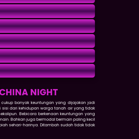
l CHINA NIGHT
n cukup banyak keuntungan yang dijajakan jadi
 sisi dari kehidupan warga tanah air yang tidak
sekalipun. Bebicara berkenaan keuntungan yang
main. Bahkan juga bermodal bermain paling kecil
piah sehari-harinya. Ditambah sudah tidak tidak