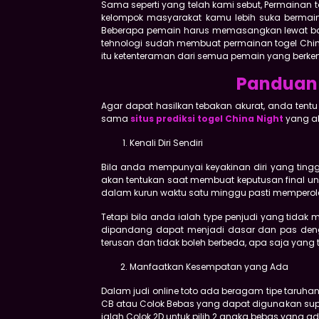
Sama seperti yang telah kami sebut, Permainan
kelompok masyarakat kamu lebih suka berma
Beberapa pemain harus memasangkan lewat banda
tehnologi sudah membuat permainan togel China
itu ketenteraman dari semua pemain yang berke
Panduan 
Agar dapat hasilkan tebakan akurat, anda tentu
sama
situs prediksi togel China Night
yang ak
Kenali Diri Sendiri
Bila anda mempunyai keyakinan diri yang tinggi
akan tentukan saat membuat keputusan final unt
dalam kurun waktu satu minggu pasti memperol
Tetapi bila anda ialah type penjudi yang tidak m
dipandang dapat menjadi dasar dan pas dengan 
terusan dan tidak boleh berbeda, apa saja yang t
Manfaatkan Kesempatan yang Ada
Dalam judi online toto ada beragam tipe taruha
CB atau Colok Bebas yang dapat digunakan sup
ialah Colok 2D untuk pilih 2 angka bebas yang 