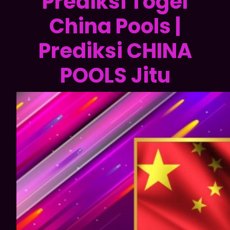
Prediksi Togel
China Pools |
Prediksi CHINA
POOLS Jitu