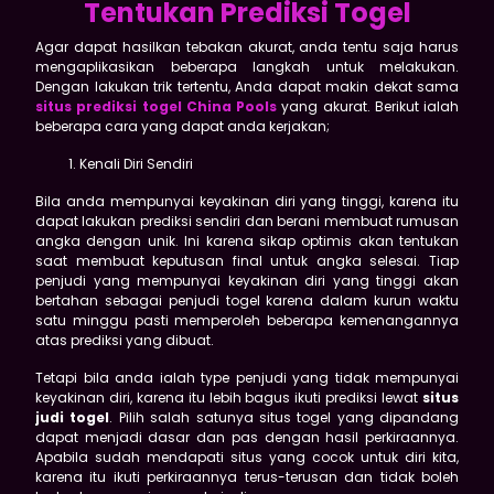
Tentukan Prediksi Togel
Agar dapat hasilkan tebakan akurat, anda tentu saja harus
mengaplikasikan beberapa langkah untuk melakukan.
Dengan lakukan trik tertentu, Anda dapat makin dekat sama
situs prediksi togel China Pools
yang akurat. Berikut ialah
beberapa cara yang dapat anda kerjakan;
Kenali Diri Sendiri
Bila anda mempunyai keyakinan diri yang tinggi, karena itu
dapat lakukan prediksi sendiri dan berani membuat rumusan
angka dengan unik. Ini karena sikap optimis akan tentukan
saat membuat keputusan final untuk angka selesai. Tiap
penjudi yang mempunyai keyakinan diri yang tinggi akan
bertahan sebagai penjudi togel karena dalam kurun waktu
satu minggu pasti memperoleh beberapa kemenangannya
atas prediksi yang dibuat.
Tetapi bila anda ialah type penjudi yang tidak mempunyai
keyakinan diri, karena itu lebih bagus ikuti prediksi lewat
situs
judi togel
. Pilih salah satunya situs togel yang dipandang
dapat menjadi dasar dan pas dengan hasil perkiraannya.
Apabila sudah mendapati situs yang cocok untuk diri kita,
karena itu ikuti perkiraannya terus-terusan dan tidak boleh