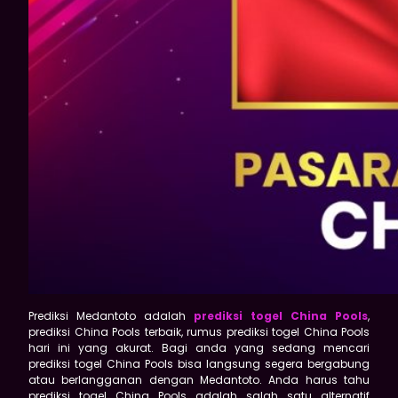
Prediksi Medantoto adalah
prediksi togel China Pools
,
prediksi China Pools terbaik, rumus prediksi togel China Pools
hari ini yang akurat. Bagi anda yang sedang mencari
prediksi togel China Pools bisa langsung segera bergabung
atau berlangganan dengan Medantoto. Anda harus tahu
prediksi togel China Pools adalah salah satu alternatif