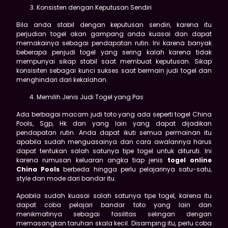
Konsisten dengan Keputusan Sendiri
Bila anda stabil dengan keputusan sendiri, karena itu
perjudian togel akan gampang anda kuasai dan dapat
memakainya sebagai pendapatan rutin. Ini karena banyak
beberapa penjudi togel yang sering kalah karena tidak
mempunyai sikap stabil saat membuat keputusan. Sikap
konsisiten sebagai kunci sukses saat bermain judi togel dan
menghindari dari kekalahan.
Memilih Jenis Judi Togel yang Pas
Ada berbagai macam judi toto yang ada seperti togel China
Pools, Sgp, Hk dan yang lain yang dapat dijadikan
pendapatan rutin. Anda dapat ikuti semua permainan itu
apabila sudah menguasainya dan cara awalannya harus
dapat tentukan salah satunya tipe togel untuk dituruti. Ini
karena rumusan keluaran angka tiap jenis
togel online
China Pools
berbeda hingga perlu pelajarinya satu-satu,
style dan mode dari bandar itu.
Apabila sudah kuasai salah satunya tipe togel, karena itu
dapat coba pelajari bandar toto yang lain dan
menikmatinya sebagai fasilitas selingan dengan
memasangkan taruhan skala kecil. Disamping itu, perlu coba