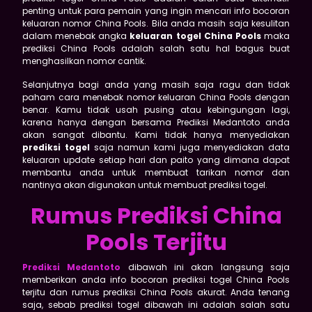
penting untuk para pemain yang ingin mencari info bocoran
keluaran nomor China Pools. Bila anda masih saja kesulitan
dalam menebak angka
keluaran togel China Pools
maka
prediksi China Pools adalah salah satu hal bagus buat
menghasilkan nomor cantik.
Selanjutnya bagi anda yang masih saja ragu dan tidak
paham cara menebak nomor keluaran China Pools dengan
benar. Kamu tidak usah pusing atau kebingungan lagi,
karena hanya dengan bersama Prediksi Medantoto anda
akan sangat dibantu. Kami tidak hanya menyediakan
prediksi togel
saja namun kami juga menyediakan data
keluaran update setiap hari dan paito yang dimana dapat
membantu anda untuk membuat tarikan nomor dan
nantinya akan digunakan untuk membuat prediksi togel.
Rumus Prediksi China
Pools Terjitu
Prediksi Medantoto
dibawah ini akan langsung saja
memberikan anda info bocoran prediksi togel China Pools
terjitu dan rumus prediksi China Pools akurat. Anda tenang
saja, sebab prediksi togel dibawah ini adalah salah satu