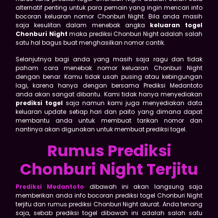
alternatif penting untuk para pemain yang ingin mencari info
bocoran keluaran nomor Chonburi Night. Bila anda masih
saja kesulitan dalam menebak angka
keluaran togel
Chonburi Night
maka prediksi Chonburi Night adalah salah
satu hal bagus buat menghasilkan nomor cantik.
Selanjutnya bagi anda yang masih saja ragu dan tidak
paham cara menebak nomor keluaran Chonburi Night
dengan benar. Kamu tidak usah pusing atau kebingungan
lagi, karena hanya dengan bersama Prediksi Medantoto
anda akan sangat dibantu. Kami tidak hanya menyediakan
prediksi togel
saja namun kami juga menyediakan data
keluaran update setiap hari dan paito yang dimana dapat
membantu anda untuk membuat tarikan nomor dan
nantinya akan digunakan untuk membuat prediksi togel.
Rumus Prediksi
Chonburi Night Terjitu
Prediksi Medantoto
dibawah ini akan langsung saja
memberikan anda info bocoran prediksi togel Chonburi Night
terjitu dan rumus prediksi Chonburi Night akurat. Anda tenang
saja, sebab prediksi togel dibawah ini adalah salah satu