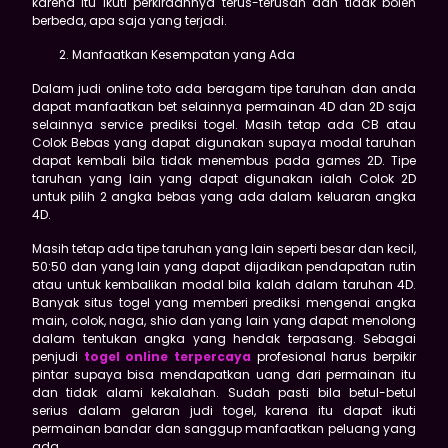
karena itu ikuti perkiraannya terus-terusan dan tidak boleh
berbeda, apa saja yang terjadi.
Manfaatkan Kesempatan yang Ada
Dalam judi online toto ada beragam tipe taruhan dan anda
dapat manfaatkan bet selainnya permainan 4D dan 2D saja
selainnya service prediksi togel. Masih tetap ada CB atau
Colok Bebas yang dapat digunakan supaya modal taruhan
dapat kembali bila tidak menembus pada games 2D. Tipe
taruhan yang lain yang dapat digunakan ialah Colok 2D
untuk pilih 2 angka bebas yang ada dalam keluaran angka
4D.
Masih tetap ada tipe taruhan yang lain seperti besar dan kecil,
50:50 dan yang lain yang dapat dijadikan pendapatan rutin
atau untuk kembalikan modal bila kalah dalam taruhan 4D.
Banyak situs togel yang memberi prediksi mengenai angka
main, colok, naga, shio dan yang lain yang dapat menolong
dalam tentukan angka yang hendak terpasang. Sebagai
penjudi
togel online terpercaya
profesional harus berpikir
pintar supaya bisa mendapatkan uang dari permainan itu
dan tidak alami kekalahan. Sudah pasti bila betul-betul
serius dalam gelaran judi togel, karena itu dapat ikuti
permainan bandar dan sanggup manfaatkan peluang yang
ada.