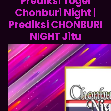
Prediksi Togel
Chonburi Night |
Prediksi CHONBURI
NIGHT Jitu