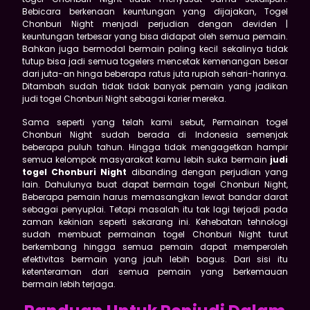
Bebicara berkenaan keuntungan yang dijajakan, Togel
Chonburi Night menjadi perjudian dengan deviden |
keuntungan terbesar yang bisa didapat oleh semua pemain.
Bahkan juga bermodal bermain paling kecil sekalinya tidak
tutup bisa jadi semua togelers mencetak kemenangan besar
dari juta-an hinga beberapa ratus juta rupiah sehari-harinya.
Ditambah sudah tidak tidak banyak pemain yang jadikan
judi togel Chonburi Night sebagai karier mereka.
Sama seperti yang telah kami sebut, Permainan togel
Chonburi Night sudah berada di Indonesia semenjak
beberapa puluh tahun. Hingga tidak mengagetkan hampir
semua kelompok masyarakat kamu lebih suka bermain
judi
togel Chonburi Night
dibanding dengan perjudian yang
lain. Dahulunya buat dapat bermain togel Chonburi Night,
Beberapa pemain harus memasangkan lewat bandar darat
sebagai penyuplai. Tetapi masalah itu tak lagi terjadi pada
zaman kekinian seperti sekarang ini. Kehebatan tehnologi
sudah membuat permainan togel Chonburi Night turut
berkembang hingga semua pemain dapat memperoleh
efektivitas bermain yang jauh lebih bagus. Dari sisi itu
ketenteraman dari semua pemain yang berkemauan
bermain lebih terjaga.