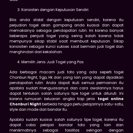
Konsisten dengan Keputusan Sendiri
Bila anda stabil dengan keputusan sendiri, karena itu
perjudian togel akan gampang anda kuasai dan dapat
memakainya sebagai pendapatan rutin. Ini karena banyak
beberapa penjudi togel yang sering kalah karena tidak
mempunyai sikap stabil saat membuat keputusan. Sikap
konsisiten sebagai kunci sukses saat bermain judi togel dan
menghindari dari kekalahan.
Memilih Jenis Judi Togel yang Pas
Ada berbagai macam judi toto yang ada seperti togel
Chonburi Night, Sgp, Hk dan yang lain yang dapat dijadikan
pendapatan rutin. Anda dapat ikuti semua permainan itu
apabila sudah menguasainya dan cara awalannya harus
dapat tentukan salah satunya tipe togel untuk dituruti. Ini
karena rumusan keluaran angka tiap jenis
togel online
Chonburi Night
berbeda hingga perlu pelajarinya satu-satu,
style dan mode dari bandar itu.
Apabila sudah kuasai salah satunya tipe togel, karena itu
dapat coba pelajari bandar toto yang lain dan
menikmatinya sebagai fasilitas selingan dengan