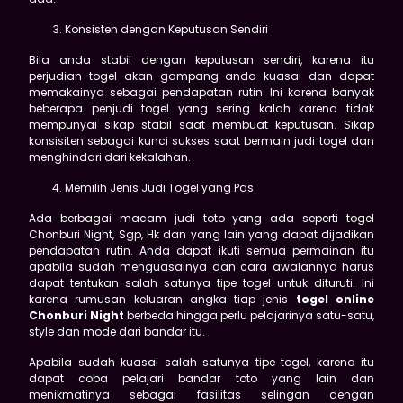
Konsisten dengan Keputusan Sendiri
Bila anda stabil dengan keputusan sendiri, karena itu
perjudian togel akan gampang anda kuasai dan dapat
memakainya sebagai pendapatan rutin. Ini karena banyak
beberapa penjudi togel yang sering kalah karena tidak
mempunyai sikap stabil saat membuat keputusan. Sikap
konsisiten sebagai kunci sukses saat bermain judi togel dan
menghindari dari kekalahan.
Memilih Jenis Judi Togel yang Pas
Ada berbagai macam judi toto yang ada seperti togel
Chonburi Night, Sgp, Hk dan yang lain yang dapat dijadikan
pendapatan rutin. Anda dapat ikuti semua permainan itu
apabila sudah menguasainya dan cara awalannya harus
dapat tentukan salah satunya tipe togel untuk dituruti. Ini
karena rumusan keluaran angka tiap jenis
togel online
Chonburi Night
berbeda hingga perlu pelajarinya satu-satu,
style dan mode dari bandar itu.
Apabila sudah kuasai salah satunya tipe togel, karena itu
dapat coba pelajari bandar toto yang lain dan
menikmatinya sebagai fasilitas selingan dengan