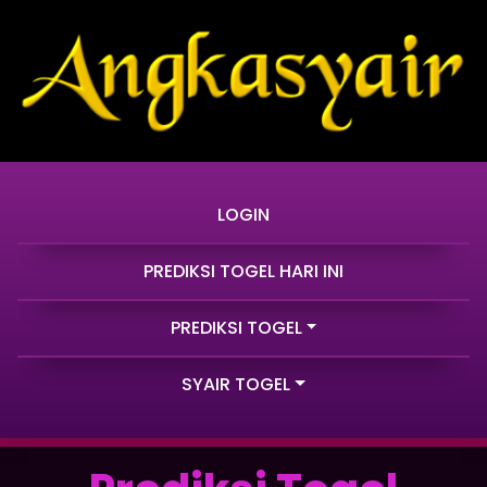
LOGIN
PREDIKSI TOGEL HARI INI
PREDIKSI TOGEL
SYAIR TOGEL