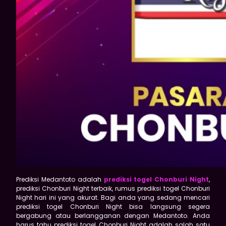
Prediksi Medantoto adalah
prediksi togel Chonburi Night
,
prediksi Chonburi Night terbaik, rumus prediksi togel Chonburi
Night hari ini yang akurat. Bagi anda yang sedang mencari
prediksi togel Chonburi Night bisa langsung segera
bergabung atau berlangganan dengan Medantoto. Anda
harus tahu prediksi togel Chonburi Night adalah salah satu