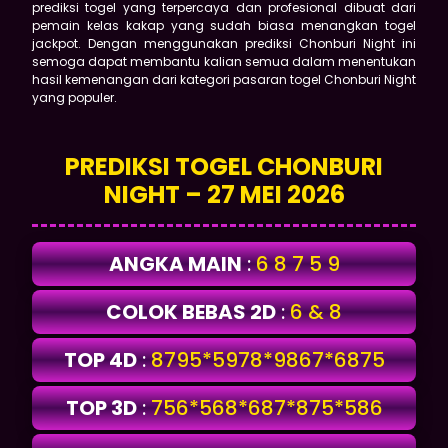
prediksi togel yang terpercaya dan profesional dibuat dari
pemain kelas kakap yang sudah biasa menangkan togel
jackpot. Dengan menggunakan prediksi Chonburi Night ini
semoga dapat membantu kalian semua dalam menentukan
hasil kemenangan dari kategori pasaran togel Chonburi Night
yang populer.
PREDIKSI TOGEL CHONBURI
NIGHT – 27 MEI 2026
ANGKA MAIN
:
6 8 7 5 9
COLOK BEBAS 2D
:
6 & 8
TOP 4D
:
8795*5978*9867*6875
TOP 3D
:
756*568*687*875*586