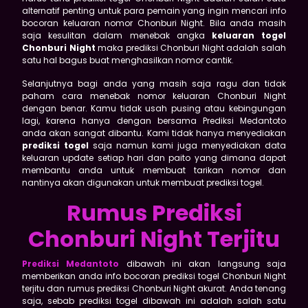
alternatif penting untuk para pemain yang ingin mencari info
bocoran keluaran nomor Chonburi Night. Bila anda masih
saja kesulitan dalam menebak angka
keluaran togel
Chonburi Night
maka prediksi Chonburi Night adalah salah
satu hal bagus buat menghasilkan nomor cantik.
Selanjutnya bagi anda yang masih saja ragu dan tidak
paham cara menebak nomor keluaran Chonburi Night
dengan benar. Kamu tidak usah pusing atau kebingungan
lagi, karena hanya dengan bersama Prediksi Medantoto
anda akan sangat dibantu. Kami tidak hanya menyediakan
prediksi togel
saja namun kami juga menyediakan data
keluaran update setiap hari dan paito yang dimana dapat
membantu anda untuk membuat tarikan nomor dan
nantinya akan digunakan untuk membuat prediksi togel.
Rumus Prediksi
Chonburi Night Terjitu
Prediksi Medantoto
dibawah ini akan langsung saja
memberikan anda info bocoran prediksi togel Chonburi Night
terjitu dan rumus prediksi Chonburi Night akurat. Anda tenang
saja, sebab prediksi togel dibawah ini adalah salah satu