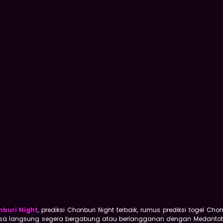
nburi Night
, prediksi Chonburi Night terbaik, rumus prediksi togel Ch
bisa langsung segera bergabung atau berlangganan dengan Medantoto.