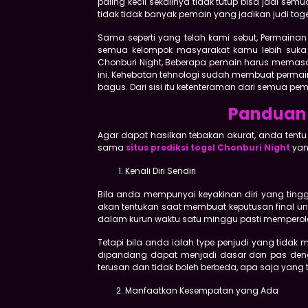
paling kecil sekalinya tidak tutup bisa jadi s
tidak tidak banyak pemain yang jadikan judi toge
Sama seperti yang telah kami sebut, Permaina
semua kelompok masyarakat kamu lebih suk
Chonburi Night, Beberapa pemain harus memasang
ini. Kehebatan tehnologi sudah membuat permai
bagus. Dari sisi itu ketenteraman dari semua pe
Panduan 
Agar dapat hasilkan tebakan akurat, anda tentu
sama
situs prediksi togel Chonburi Night
yan
Kenali Diri Sendiri
Bila anda mempunyai keyakinan diri yang tinggi
akan tentukan saat membuat keputusan final unt
dalam kurun waktu satu minggu pasti memperol
Tetapi bila anda ialah type penjudi yang tidak m
dipandang dapat menjadi dasar dan pas dengan 
terusan dan tidak boleh berbeda, apa saja yang t
Manfaatkan Kesempatan yang Ada