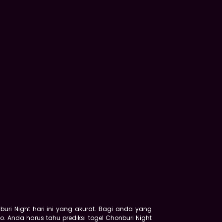
onburi Night hari ini yang akurat. Bagi anda yang
 Anda harus tahu prediksi togel Chonburi Night