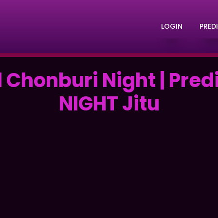
LOGIN
PREDI
l Chonburi Night | Pre
NIGHT Jitu