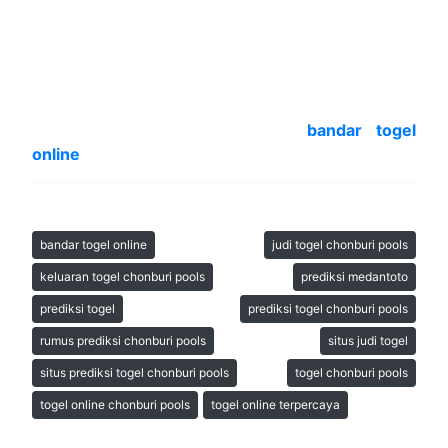
taruhan yang ada, seperti 2D, colok, shio, 50:50,
besar dan kecil dan ganjil genap. Ini untuk ketahui
di mana letak peruntungan anda pada jenis togel
itu. Bila anda berasa peruntungan dalam
permainan colok bebas, karena itu hal itu dapat
ditelateni dan pelajari rumusan
bandar togel
online
dalam keluarkan angka.
Tags :
bandar togel online
judi togel chonburi pools
keluaran togel chonburi pools
prediksi medantoto
prediksi togel
prediksi togel chonburi pools
rumus prediksi chonburi pools
situs judi togel
situs prediksi togel chonburi pools
togel chonburi pools
togel online chonburi pools
togel online terpercaya