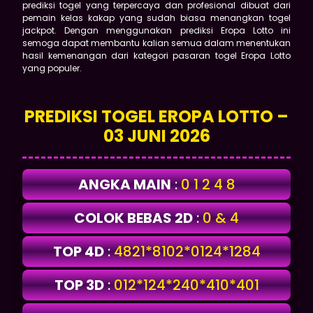
prediksi togel yang terpercaya dan profesional dibuat dari
pemain kelas kakap yang sudah biasa menangkan togel
jackpot. Dengan menggunakan prediksi Eropa Lotto ini
semoga dapat membantu kalian semua dalam menentukan
hasil kemenangan dari kategori pasaran togel Eropa Lotto
yang populer.
PREDIKSI TOGEL EROPA LOTTO –
03 JUNI 2026
ANGKA MAIN
:
0 1 2 4 8
COLOK BEBAS 2D
:
0 & 4
TOP 4D
:
4821*8102*0124*1284
TOP 3D
:
012*124*240*410*401