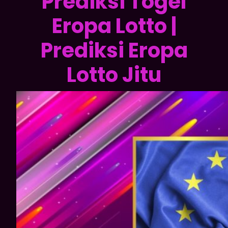
Prediksi Togel
Eropa Lotto |
Prediksi Eropa
Lotto Jitu