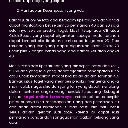
berbeda, apa saja yang terjadi.
Manfaatkan Kesempatan yang Ada
Dalam judi online toto ada beragam tipe taruhan dan anda
dapat manfaatkan bet selainnya permainan 4D dan 2D saja
selainnya service prediksi togel. Masih tetap ada CB atau
Colok Bebas yang dapat digunakan supaya modal taruhan
dapat kembali bila tidak menembus pada games 2D. Tipe
taruhan yang lain yang dapat digunakan ialah Colok 2D
untuk pilih 2 angka bebas yang ada dalam keluaran angka
4D.
Masih tetap ada tipe taruhan yang lain seperti besar dan kecil,
50:50 dan yang lain yang dapat dijadikan pendapatan rutin
atau untuk kembalikan modal bila kalah dalam taruhan 4D.
Banyak situs togel yang memberi prediksi mengenai angka
main, colok, naga, shio dan yang lain yang dapat menolong
dalam tentukan angka yang hendak terpasang. Sebagai
penjudi
togel online terpercaya
profesional harus berpikir
pintar supaya bisa mendapatkan uang dari permainan itu
dan tidak alami kekalahan. Sudah pasti bila betul-betul
serius dalam gelaran judi togel, karena itu dapat ikuti
permainan bandar dan sanggup manfaatkan peluang yang
ada.