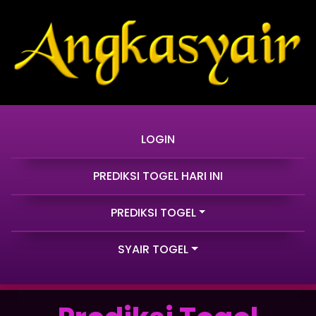
LOGIN
PREDIKSI TOGEL HARI INI
PREDIKSI TOGEL
SYAIR TOGEL