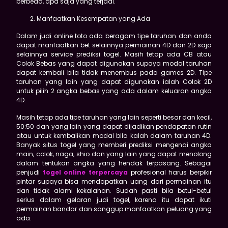
berbeda, apa saja yang terjadi.
Manfaatkan Kesempatan yang Ada
Dalam judi online toto ada beragam tipe taruhan dan anda
dapat manfaatkan bet selainnya permainan 4D dan 2D saja
selainnya service prediksi togel. Masih tetap ada CB atau
Colok Bebas yang dapat digunakan supaya modal taruhan
dapat kembali bila tidak menembus pada games 2D. Tipe
taruhan yang lain yang dapat digunakan ialah Colok 2D
untuk pilih 2 angka bebas yang ada dalam keluaran angka
4D.
Masih tetap ada tipe taruhan yang lain seperti besar dan kecil,
50:50 dan yang lain yang dapat dijadikan pendapatan rutin
atau untuk kembalikan modal bila kalah dalam taruhan 4D.
Banyak situs togel yang memberi prediksi mengenai angka
main, colok, naga, shio dan yang lain yang dapat menolong
dalam tentukan angka yang hendak terpasang. Sebagai
penjudi
togel online terpercaya
profesional harus berpikir
pintar supaya bisa mendapatkan uang dari permainan itu
dan tidak alami kekalahan. Sudah pasti bila betul-betul
serius dalam gelaran judi togel, karena itu dapat ikuti
permainan bandar dan sanggup manfaatkan peluang yang
ada.