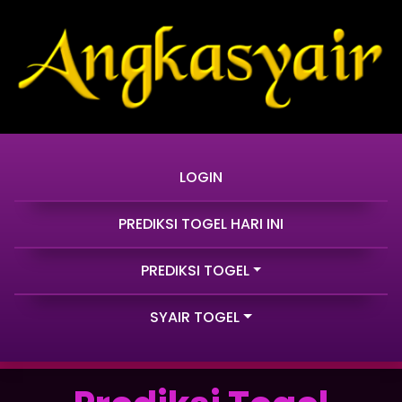
LOGIN
PREDIKSI TOGEL HARI INI
PREDIKSI TOGEL
SYAIR TOGEL