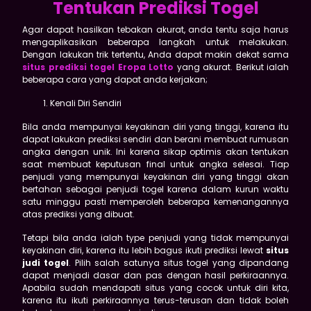
Tentukan Prediksi Togel
Agar dapat hasilkan tebakan akurat, anda tentu saja harus
mengaplikasikan beberapa langkah untuk melakukan.
Dengan lakukan trik tertentu, Anda dapat makin dekat sama
situs prediksi togel Eropa Lotto
yang akurat. Berikut ialah
beberapa cara yang dapat anda kerjakan;
Kenali Diri Sendiri
Bila anda mempunyai keyakinan diri yang tinggi, karena itu
dapat lakukan prediksi sendiri dan berani membuat rumusan
angka dengan unik. Ini karena sikap optimis akan tentukan
saat membuat keputusan final untuk angka selesai. Tiap
penjudi yang mempunyai keyakinan diri yang tinggi akan
bertahan sebagai penjudi togel karena dalam kurun waktu
satu minggu pasti memperoleh beberapa kemenangannya
atas prediksi yang dibuat.
Tetapi bila anda ialah type penjudi yang tidak mempunyai
keyakinan diri, karena itu lebih bagus ikuti prediksi lewat
situs
judi togel
. Pilih salah satunya situs togel yang dipandang
dapat menjadi dasar dan pas dengan hasil perkiraannya.
Apabila sudah mendapati situs yang cocok untuk diri kita,
karena itu ikuti perkiraannya terus-terusan dan tidak boleh