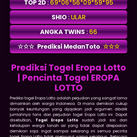
TOP 2D
:
69*06*56*09*59*95
SHIO
:
ULAR
ANGKA TWINS
:
66
☆☆☆
Prediksi MedanToto
☆☆☆
Prediksi Togel Eropa Lotto
| Pencinta Togel EROPA
LOTTO
Prediksi togel Eropa Lotto adalah perjudian yang sangat lama
dimainkan oleh warga Indonesia. Di mana demikian cukup
banyak keuntungan yang dijajakan jadi argumen dibalik
jumlahnya fans dari perjudian togel Eropa Lotto ini. Dapat
disebutkan,
Togel Eropa Lotto
sudah jadi sisi dari
kehidupan warga tanah air yang tidak dapat dilepaskan
demikian saja. Ingat sampai sekarang ini semua pecinta
togel Eropa Lotto tidak menyusut sama sekalipun. Bebicara