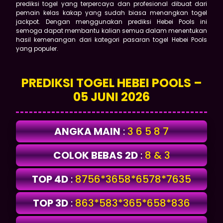
prediksi togel yang terpercaya dan profesional dibuat dari
pemain kelas kakap yang sudah biasa menangkan togel
jackpot. Dengan menggunakan prediksi Hebei Pools ini
semoga dapat membantu kalian semua dalam menentukan
hasil kemenangan dari kategori pasaran togel Hebei Pools
yang populer.
PREDIKSI TOGEL HEBEI POOLS –
05 JUNI 2026
ANGKA MAIN
:
3 6 5 8 7
COLOK BEBAS 2D
:
8 & 3
TOP 4D
:
8756*3658*6578*7635
TOP 3D
:
863*583*365*658*836