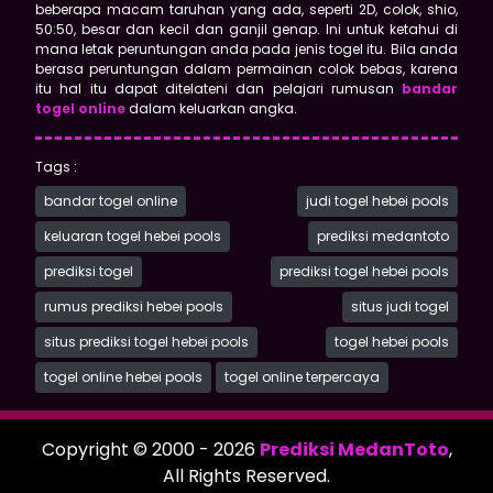
beberapa macam taruhan yang ada, seperti 2D, colok, shio,
50:50, besar dan kecil dan ganjil genap. Ini untuk ketahui di
mana letak peruntungan anda pada jenis togel itu. Bila anda
berasa peruntungan dalam permainan colok bebas, karena
itu hal itu dapat ditelateni dan pelajari rumusan
bandar
togel online
dalam keluarkan angka.
Tags :
bandar togel online
judi togel hebei pools
keluaran togel hebei pools
prediksi medantoto
prediksi togel
prediksi togel hebei pools
rumus prediksi hebei pools
situs judi togel
situs prediksi togel hebei pools
togel hebei pools
togel online hebei pools
togel online terpercaya
Copyright © 2000 - 2026
Prediksi MedanToto
,
All Rights Reserved.