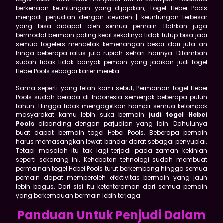
berkenaan keuntungan yang dijajakan, Togel Hebei Pools
menjadi perjudian dengan deviden | keuntungan terbesar
yang bisa didapat oleh semua pemain. Bahkan juga
bermodal bermain paling kecil sekalinya tidak tutup bisa jadi
semua togelers mencetak kemenangan besar dari juta-an
hinga beberapa ratus juta rupiah sehari-harinya. Ditambah
sudah tidak tidak banyak pemain yang jadikan judi togel
Hebei Pools sebagai karier mereka.
Sama seperti yang telah kami sebut, Permainan togel Hebei
Pools sudah berada di Indonesia semenjak beberapa puluh
tahun. Hingga tidak mengagetkan hampir semua kelompok
masyarakat kamu lebih suka bermain
judi togel Hebei
Pools
dibanding dengan perjudian yang lain. Dahulunya
buat dapat bermain togel Hebei Pools, Beberapa pemain
harus memasangkan lewat bandar darat sebagai penyuplai.
Tetapi masalah itu tak lagi terjadi pada zaman kekinian
seperti sekarang ini. Kehebatan tehnologi sudah membuat
permainan togel Hebei Pools turut berkembang hingga semua
pemain dapat memperoleh efektivitas bermain yang jauh
lebih bagus. Dari sisi itu ketenteraman dari semua pemain
yang berkemauan bermain lebih terjaga.
Panduan Untuk Penjudi Dalam