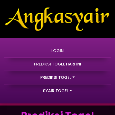
LOGIN
PREDIKSI TOGEL HARI INI
PREDIKSI TOGEL
SYAIR TOGEL