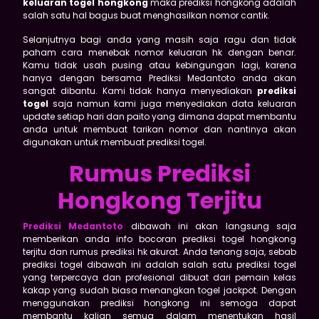
keluaran togel hongkong
maka prediksi hongkong adalah
salah satu hal bagus buat menghasilkan nomor cantik.
Selanjutnya bagi anda yang masih saja ragu dan tidak
paham cara menebak nomor keluaran hk dengan benar.
Kamu tidak usah pusing atau kebingungan lagi, karena
hanya dengan bersama Prediksi Medantoto anda akan
sangat dibantu. Kami tidak hanya menyediakan
prediksi
togel
saja namun kami juga menyediakan data keluaran
update setiap hari dan paito yang dimana dapat membantu
anda untuk membuat tarikan nomor dan nantinya akan
digunakan untuk membuat prediksi togel.
Rumus Prediksi
Hongkong Terjitu
Prediksi Medantoto
dibawah ini akan langsung saja
memberikan anda info bocoran prediksi togel hongkong
terjitu dan rumus prediksi hk akurat. Anda tenang saja, sebab
prediksi togel dibawah ini adalah salah satu prediksi togel
yang terpercaya dan profesional dibuat dari pemain kelas
kakap yang sudah biasa menangkan togel jackpot. Dengan
menggunakan prediksi hongkong ini semoga dapat
membantu kalian semua dalam menentukan hasil