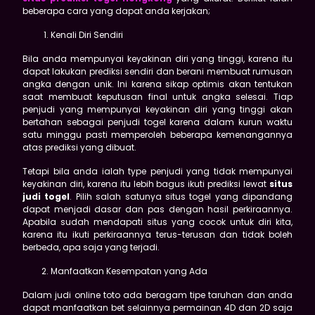
beberapa cara yang dapat anda kerjakan;
Kenali Diri Sendiri
Bila anda mempunyai keyakinan diri yang tinggi, karena itu
dapat lakukan prediksi sendiri dan berani membuat rumusan
angka dengan unik. Ini karena sikap optimis akan tentukan
saat membuat keputusan final untuk angka selesai. Tiap
penjudi yang mempunyai keyakinan diri yang tinggi akan
bertahan sebagai penjudi togel karena dalam kurun waktu
satu minggu pasti memperoleh beberapa kemenangannya
atas prediksi yang dibuat.
Tetapi bila anda ialah type penjudi yang tidak mempunyai
keyakinan diri, karena itu lebih bagus ikuti prediksi lewat
situs
judi togel
. Pilih salah satunya situs togel yang dipandang
dapat menjadi dasar dan pas dengan hasil perkiraannya.
Apabila sudah mendapati situs yang cocok untuk diri kita,
karena itu ikuti perkiraannya terus-terusan dan tidak boleh
berbeda, apa saja yang terjadi.
Manfaatkan Kesempatan yang Ada
Dalam judi online toto ada beragam tipe taruhan dan anda
dapat manfaatkan bet selainnya permainan 4D dan 2D saja