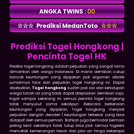
ANGKA TWINS
:
00
☆☆☆
Prediksi MedanToto
☆☆☆
Prediksi Togel Hongkong |
Pencinta Togel HK
Prediksi togel hongkong adalah perjudian yang sangat lama
dimainkan oleh warga Indonesia. Di mana demikian cukup
banyak keuntungan yang dijajakan jadi argumen dibalik
jumlahnya fans dari perjudian togel hongkong ini. Dapat
disebutkan,
Togel hongkong
sudah jadi sisi dari kehidupan
warga tanah air yang tidak dapat dilepaskan demikian saja.
Ingat sampai sekarang ini semua pecinta togel hongkong
tidak menyusut sama sekalipun. Bebicara berkenaan
keuntungan yang dijajakan, Togel hongkong menjadi
perjudian dengan deviden | keuntungan terbesar yang bisa
didapat oleh semua pemain. Bahkan juga bermodal bermain
paling kecil sekalinya tidak tutup bisa jadi semua togelers
mencetak kemenangan besar dari juta-an hinga beberapa