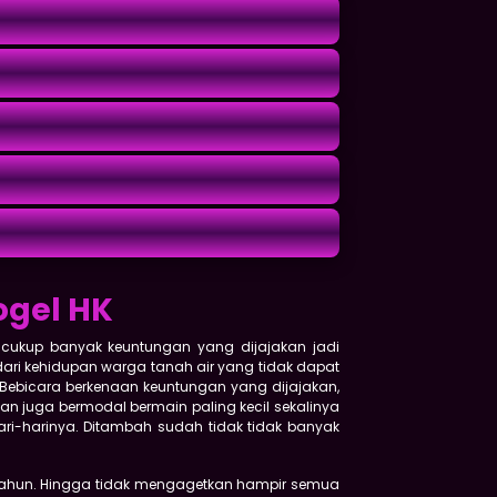
ogel HK
 cukup banyak keuntungan yang dijajakan jadi
dari kehidupan warga tanah air yang tidak dapat
 Bebicara berkenaan keuntungan yang dijajakan,
n juga bermodal bermain paling kecil sekalinya
ari-harinya. Ditambah sudah tidak tidak banyak
 tahun. Hingga tidak mengagetkan hampir semua