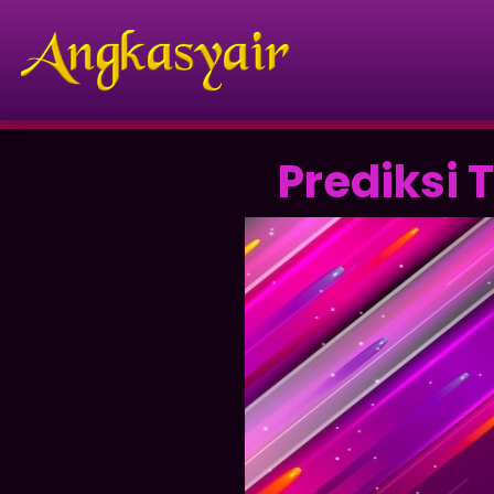
Prediksi 