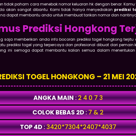
n tidak paham cara menebak nomor keluaran hk dengan benar. Kamu t
da akan sangat dibantu. Kami tidak hanya menyediakan
prediksi t
mana dapat membantu anda untuk membuat tarikan nomor dan nantinya
mus Prediksi Hongkong Terj
 saja memberikan anda info bocoran prediksi togel hongkong terjitu 
satu prediksi togel yang terpercaya dan profesional dibuat dari pema
ong ini semoga dapat membantu kalian semua dalam menentukan h
REDIKSI TOGEL HONGKONG – 21 MEI 20
ANGKA MAIN
:
2 4 0 7 3
COLOK BEBAS 2D
:
7 & 2
TOP 4D
:
3420*7304*2407*4037