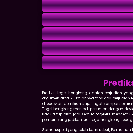
Predik
Prediksi togel hongkong adalah perjudian ya
argumen dibalik jumlahnya fans dari perjudian t
dilepaskan demikian saja. Ingat sampai sekara
Togel hongkong menjadi perjudian dengan devid
tidak tutup bisa jadi semua togelers mencetak
pemain yang jadikan judi togel hongkong sebaga
Sama seperti yang telah kami sebut, Permaina