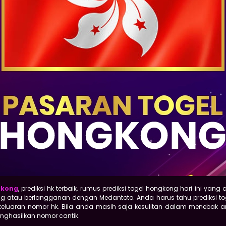
gkong
, prediksi hk terbaik, rumus prediksi togel hongkong hari ini ya
 atau berlangganan dengan Medantoto. Anda harus tahu prediksi togel
 keluaran nomor hk. Bila anda masih saja kesulitan dalam menebak 
nghasilkan nomor cantik.