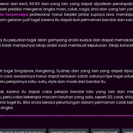
 besar dan kecil, 50:50 dan yang lain yang dapat dijadikan pendapat
beri prediksi mengenai angka main, colok, naga, shio dan yang lain
ine terpercaya
profesional harus berpikir pintar supaya bisa menda
dalam gelaran judi togel, karena itu dapat ikuti permainan bandar dan
rena itu perjudian togel akan gampang anda kuasai dan dapat memakain
a tidak mempunyai sikap stabil saat membuat keputusan. Sikap konsisit
i togel Singapore, Hongkong, Sydney dan yang lain yang dapat dijad
ara awalannya harus dapat tentukan salah satunya tipe togel untuk d
lu pelajarinya satu-satu, style dan mode dari bandar itu.
el, karena itu dapat coba pelajari bandar toto yang lain dan me
perlu coba beberapa macam taruhan yang ada, seperti 2D, colok, shio, 5
s togel itu. Bila anda berasa peruntungan dalam permainan colok bebas,
 angka.
eluaran togel hongkong
prediksi medantoto
prediksi togel
pred