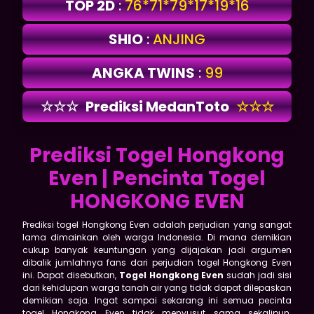
TOP 2D
:
76*71*79*17*19*16
SHIO
:
ANJING
ANGKA TWINS
:
99
☆☆☆
Prediksi MedanToto
☆☆☆
Prediksi Togel Hongkong
Even | Pencinta Togel
HONGKONG EVEN
Prediksi togel Hongkong Even adalah perjudian yang sangat
lama dimainkan oleh warga Indonesia. Di mana demikian
cukup banyak keuntungan yang dijajakan jadi argumen
dibalik jumlahnya fans dari perjudian togel Hongkong Even
ini. Dapat disebutkan,
Togel Hongkong Even
sudah jadi sisi
dari kehidupan warga tanah air yang tidak dapat dilepaskan
demikian saja. Ingat sampai sekarang ini semua pecinta
togel Hongkong Even tidak menyusut sama sekalipun.