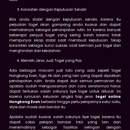
Konsisten dengan Keputusan Sendiri
Bila anda stabil dengan keputusan sendiri, karena itu
perjudian togel akan gampang anda kuasai dan dapat
memakainya sebagai pendapatan rutin. Ini karena banyak
beberapa penjudi togel yang sering kalah karena tidak
mempunyai sikap stabil saat membuat keputusan. Sikap
konsisiten sebagai kunci sukses saat bermain judi togel dan
menghindari dari kekalahan.
Memilih Jenis Judi Togel yang Pas
Ada berbagai macam judi toto yang ada seperti togel
Hongkong Even, Sgp, Hk dan yang lain yang dapat dijadikan
pendapatan rutin. Anda dapat ikuti semua permainan itu
apabila sudah menguasainya dan cara awalannya harus
dapat tentukan salah satunya tipe togel untuk dituruti. Ini
karena rumusan keluaran angka tiap jenis
togel online
Hongkong Even
berbeda hingga perlu pelajarinya satu-satu,
style dan mode dari bandar itu.
Apabila sudah kuasai salah satunya tipe togel, karena itu
dapat coba pelajari bandar toto yang lain dan
menikmatinya sebagai fasilitas selingan dengan