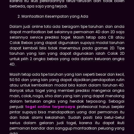
karena itu ikuti perkiraannya terus-terusan dan tidak boleh
berbeda, apa saja yang terjadi.
Manfaatkan Kesempatan yang Ada
Dalam judi online toto ada beragam tipe taruhan dan anda
dapat manfaatkan bet selainnya permainan 4D dan 2D saja
selainnya service prediksi togel. Masih tetap ada CB atau
Colok Bebas yang dapat digunakan supaya modal taruhan
dapat kembali bila tidak menembus pada games 2D. Tipe
taruhan yang lain yang dapat digunakan ialah Colok 2D
untuk pilih 2 angka bebas yang ada dalam keluaran angka
4D.
Masih tetap ada tipe taruhan yang lain seperti besar dan kecil,
50:50 dan yang lain yang dapat dijadikan pendapatan rutin
atau untuk kembalikan modal bila kalah dalam taruhan 4D.
Banyak situs togel yang memberi prediksi mengenai angka
main, colok, naga, shio dan yang lain yang dapat menolong
dalam tentukan angka yang hendak terpasang. Sebagai
penjudi
togel online terpercaya
profesional harus berpikir
pintar supaya bisa mendapatkan uang dari permainan itu
dan tidak alami kekalahan. Sudah pasti bila betul-betul
serius dalam gelaran judi togel, karena itu dapat ikuti
permainan bandar dan sanggup manfaatkan peluang yang
ada.