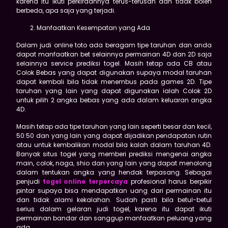
karena itu ikuti perkiraannya terus-terusan dan tidak boleh
berbeda, apa saja yang terjadi.
Manfaatkan Kesempatan yang Ada
Dalam judi online toto ada beragam tipe taruhan dan anda
dapat manfaatkan bet selainnya permainan 4D dan 2D saja
selainnya service prediksi togel. Masih tetap ada CB atau
Colok Bebas yang dapat digunakan supaya modal taruhan
dapat kembali bila tidak menembus pada games 2D. Tipe
taruhan yang lain yang dapat digunakan ialah Colok 2D
untuk pilih 2 angka bebas yang ada dalam keluaran angka
4D.
Masih tetap ada tipe taruhan yang lain seperti besar dan kecil,
50:50 dan yang lain yang dapat dijadikan pendapatan rutin
atau untuk kembalikan modal bila kalah dalam taruhan 4D.
Banyak situs togel yang memberi prediksi mengenai angka
main, colok, naga, shio dan yang lain yang dapat menolong
dalam tentukan angka yang hendak terpasang. Sebagai
penjudi
togel online terpercaya
profesional harus berpikir
pintar supaya bisa mendapatkan uang dari permainan itu
dan tidak alami kekalahan. Sudah pasti bila betul-betul
serius dalam gelaran judi togel, karena itu dapat ikuti
permainan bandar dan sanggup manfaatkan peluang yang
ada.