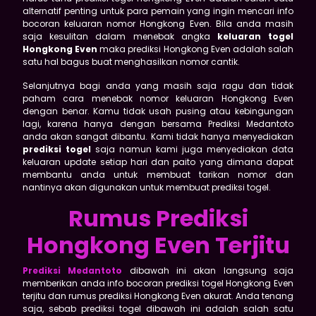
alternatif penting untuk para pemain yang ingin mencari info
bocoran keluaran nomor Hongkong Even. Bila anda masih
saja kesulitan dalam menebak angka
keluaran togel
Hongkong Even
maka prediksi Hongkong Even adalah salah
satu hal bagus buat menghasilkan nomor cantik.
Selanjutnya bagi anda yang masih saja ragu dan tidak
paham cara menebak nomor keluaran Hongkong Even
dengan benar. Kamu tidak usah pusing atau kebingungan
lagi, karena hanya dengan bersama Prediksi Medantoto
anda akan sangat dibantu. Kami tidak hanya menyediakan
prediksi togel
saja namun kami juga menyediakan data
keluaran update setiap hari dan paito yang dimana dapat
membantu anda untuk membuat tarikan nomor dan
nantinya akan digunakan untuk membuat prediksi togel.
Rumus Prediksi
Hongkong Even Terjitu
Prediksi Medantoto
dibawah ini akan langsung saja
memberikan anda info bocoran prediksi togel Hongkong Even
terjitu dan rumus prediksi Hongkong Even akurat. Anda tenang
saja, sebab prediksi togel dibawah ini adalah salah satu