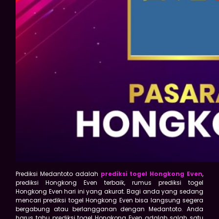
Prediksi Medantoto adalah
prediksi togel Hongkong Even
,
prediksi Hongkong Even terbaik, rumus prediksi togel
Hongkong Even hari ini yang akurat. Bagi anda yang sedang
mencari prediksi togel Hongkong Even bisa langsung segera
bergabung atau berlangganan dengan Medantoto. Anda
harus tahu prediksi togel Hongkong Even adalah salah satu