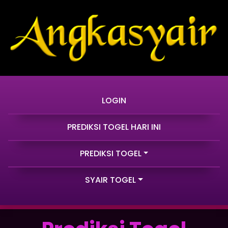
LOGIN
PREDIKSI TOGEL HARI INI
PREDIKSI TOGEL
SYAIR TOGEL