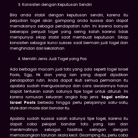
Konsisten dengan Keputusan Sendiri
Bila anda stabil dengan keputusan sendiri, karena itu
perjudian togel akan gampang anda kuasai dan dapat
memakainya sebagai pendapatan rutin. Ini karena banyak
beberapa penjudi togel yang sering kalah karena tidak
mempunyai sikap stabil saat membuat keputusan. Sikap
konsisiten sebagai kunci sukses saat bermain judi togel dan
menghindari dari kekalahan.
Memilih Jenis Judi Togel yang Pas
Ada berbagai macam judi toto yang ada seperti togel Israel
Pools, Sgp, Hk dan yang lain yang dapat dijadikan
pendapatan rutin. Anda dapat ikuti semua permainan itu
apabila sudah menguasainya dan cara awalannya harus
dapat tentukan salah satunya tipe togel untuk dituruti. Ini
karena rumusan keluaran angka tiap jenis
togel online
Israel Pools
berbeda hingga perlu pelajarinya satu-satu,
style dan mode dari bandar itu.
Apabila sudah kuasai salah satunya tipe togel, karena itu
dapat coba pelajari bandar toto yang lain dan
menikmatinya sebagai fasilitas selingan dengan
memasangkan taruhan skala kecil. Disamping itu, perlu coba