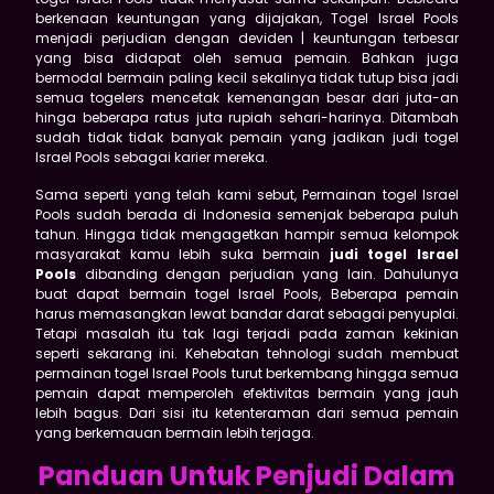
berkenaan keuntungan yang dijajakan, Togel Israel Pools
menjadi perjudian dengan deviden | keuntungan terbesar
yang bisa didapat oleh semua pemain. Bahkan juga
bermodal bermain paling kecil sekalinya tidak tutup bisa jadi
semua togelers mencetak kemenangan besar dari juta-an
hinga beberapa ratus juta rupiah sehari-harinya. Ditambah
sudah tidak tidak banyak pemain yang jadikan judi togel
Israel Pools sebagai karier mereka.
Sama seperti yang telah kami sebut, Permainan togel Israel
Pools sudah berada di Indonesia semenjak beberapa puluh
tahun. Hingga tidak mengagetkan hampir semua kelompok
masyarakat kamu lebih suka bermain
judi togel Israel
Pools
dibanding dengan perjudian yang lain. Dahulunya
buat dapat bermain togel Israel Pools, Beberapa pemain
harus memasangkan lewat bandar darat sebagai penyuplai.
Tetapi masalah itu tak lagi terjadi pada zaman kekinian
seperti sekarang ini. Kehebatan tehnologi sudah membuat
permainan togel Israel Pools turut berkembang hingga semua
pemain dapat memperoleh efektivitas bermain yang jauh
lebih bagus. Dari sisi itu ketenteraman dari semua pemain
yang berkemauan bermain lebih terjaga.
Panduan Untuk Penjudi Dalam