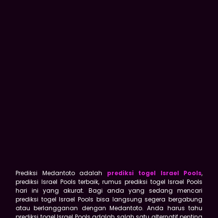
Prediksi Medantoto adalah
prediksi togel Israel Pools
,
prediksi Israel Pools terbaik, rumus prediksi togel Israel Pools
hari ini yang akurat. Bagi anda yang sedang mencari
prediksi togel Israel Pools bisa langsung segera bergabung
atau berlangganan dengan Medantoto. Anda harus tahu
prediksi togel Israel Pools adalah salah satu alternatif penting