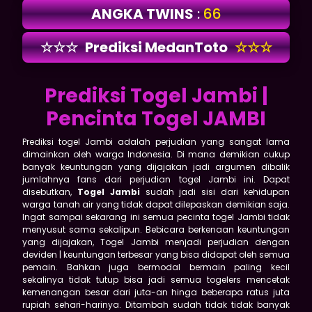
ANGKA TWINS
:
66
☆☆☆
Prediksi MedanToto
☆☆☆
Prediksi Togel Jambi |
Pencinta Togel JAMBI
Prediksi togel Jambi adalah perjudian yang sangat lama
dimainkan oleh warga Indonesia. Di mana demikian cukup
banyak keuntungan yang dijajakan jadi argumen dibalik
jumlahnya fans dari perjudian togel Jambi ini. Dapat
disebutkan,
Togel Jambi
sudah jadi sisi dari kehidupan
warga tanah air yang tidak dapat dilepaskan demikian saja.
Ingat sampai sekarang ini semua pecinta togel Jambi tidak
menyusut sama sekalipun. Bebicara berkenaan keuntungan
yang dijajakan, Togel Jambi menjadi perjudian dengan
deviden | keuntungan terbesar yang bisa didapat oleh semua
pemain. Bahkan juga bermodal bermain paling kecil
sekalinya tidak tutup bisa jadi semua togelers mencetak
kemenangan besar dari juta-an hinga beberapa ratus juta
rupiah sehari-harinya. Ditambah sudah tidak tidak banyak