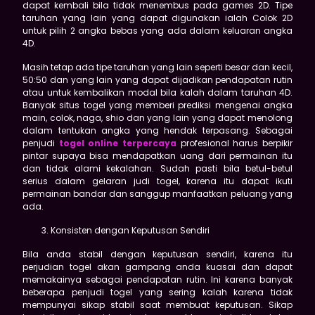
dapat kembali bila tidak menembus pada games 2D. Tipe
taruhan yang lain yang dapat digunakan ialah Colok 2D
untuk pilih 2 angka bebas yang ada dalam keluaran angka
4D.
Masih tetap ada tipe taruhan yang lain seperti besar dan kecil,
50:50 dan yang lain yang dapat dijadikan pendapatan rutin
atau untuk kembalikan modal bila kalah dalam taruhan 4D.
Banyak situs togel yang memberi prediksi mengenai angka
main, colok, naga, shio dan yang lain yang dapat menolong
dalam tentukan angka yang hendak terpasang. Sebagai
penjudi
togel online terpercaya
profesional harus berpikir
pintar supaya bisa mendapatkan uang dari permainan itu
dan tidak alami kekalahan. Sudah pasti bila betul-betul
serius dalam gelaran judi togel, karena itu dapat ikuti
permainan bandar dan sanggup manfaatkan peluang yang
ada.
Konsisten dengan Keputusan Sendiri
Bila anda stabil dengan keputusan sendiri, karena itu
perjudian togel akan gampang anda kuasai dan dapat
memakainya sebagai pendapatan rutin. Ini karena banyak
beberapa penjudi togel yang sering kalah karena tidak
mempunyai sikap stabil saat membuat keputusan. Sikap