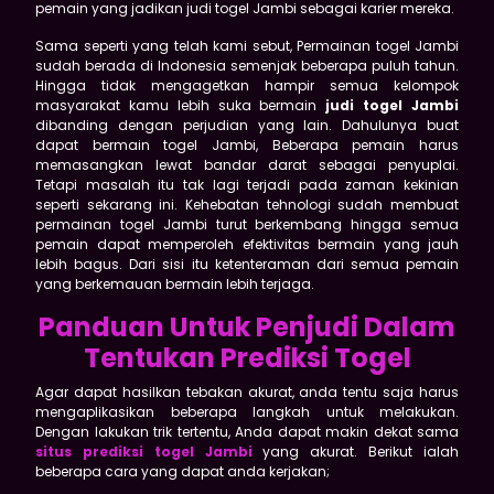
pemain yang jadikan judi togel Jambi sebagai karier mereka.
Sama seperti yang telah kami sebut, Permainan togel Jambi
sudah berada di Indonesia semenjak beberapa puluh tahun.
Hingga tidak mengagetkan hampir semua kelompok
masyarakat kamu lebih suka bermain
judi togel Jambi
dibanding dengan perjudian yang lain. Dahulunya buat
dapat bermain togel Jambi, Beberapa pemain harus
memasangkan lewat bandar darat sebagai penyuplai.
Tetapi masalah itu tak lagi terjadi pada zaman kekinian
seperti sekarang ini. Kehebatan tehnologi sudah membuat
permainan togel Jambi turut berkembang hingga semua
pemain dapat memperoleh efektivitas bermain yang jauh
lebih bagus. Dari sisi itu ketenteraman dari semua pemain
yang berkemauan bermain lebih terjaga.
Panduan Untuk Penjudi Dalam
Tentukan Prediksi Togel
Agar dapat hasilkan tebakan akurat, anda tentu saja harus
mengaplikasikan beberapa langkah untuk melakukan.
Dengan lakukan trik tertentu, Anda dapat makin dekat sama
situs prediksi togel Jambi
yang akurat. Berikut ialah
beberapa cara yang dapat anda kerjakan;