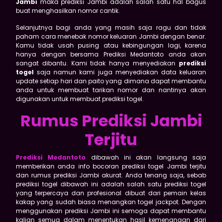
Jambi
maka prediksi Jambi adalah salah satu hal bagus
buat menghasilkan nomor cantik.
Selanjutnya bagi anda yang masih saja ragu dan tidak
paham cara menebak nomor keluaran Jambi dengan benar.
Kamu tidak usah pusing atau kebingungan lagi, karena
hanya dengan bersama Prediksi Medantoto anda akan
sangat dibantu. Kami tidak hanya menyediakan
prediksi
togel
saja namun kami juga menyediakan data keluaran
update setiap hari dan paito yang dimana dapat membantu
anda untuk membuat tarikan nomor dan nantinya akan
digunakan untuk membuat prediksi togel.
Rumus Prediksi Jambi
Terjitu
Prediksi Medantoto
dibawah ini akan langsung saja
memberikan anda info bocoran prediksi togel Jambi terjitu
dan rumus prediksi Jambi akurat. Anda tenang saja, sebab
prediksi togel dibawah ini adalah salah satu prediksi togel
yang terpercaya dan profesional dibuat dari pemain kelas
kakap yang sudah biasa menangkan togel jackpot. Dengan
menggunakan prediksi Jambi ini semoga dapat membantu
kalian semua dalam menentukan hasil kemenangan dari