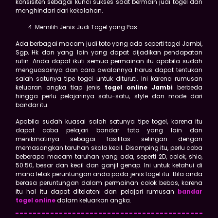
konsisiten sebagai kunci sukses saat bermain judi togel dan
menghindari dari kekalahan.
Memilih Jenis Judi Togel yang Pas
Ada berbagai macam judi toto yang ada seperti togel Jambi,
Sgp, Hk dan yang lain yang dapat dijadikan pendapatan
rutin. Anda dapat ikuti semua permainan itu apabila sudah
menguasainya dan cara awalannya harus dapat tentukan
salah satunya tipe togel untuk dituruti. Ini karena rumusan
keluaran angka tiap jenis
togel online Jambi
berbeda
hingga perlu pelajarinya satu-satu, style dan mode dari
bandar itu.
Apabila sudah kuasai salah satunya tipe togel, karena itu
dapat coba pelajari bandar toto yang lain dan
menikmatinya sebagai fasilitas selingan dengan
memasangkan taruhan skala kecil. Disamping itu, perlu coba
beberapa macam taruhan yang ada, seperti 2D, colok, shio,
50:50, besar dan kecil dan ganjil genap. Ini untuk ketahui di
mana letak peruntungan anda pada jenis togel itu. Bila anda
berasa peruntungan dalam permainan colok bebas, karena
itu hal itu dapat ditelateni dan pelajari rumusan
bandar
togel online
dalam keluarkan angka.