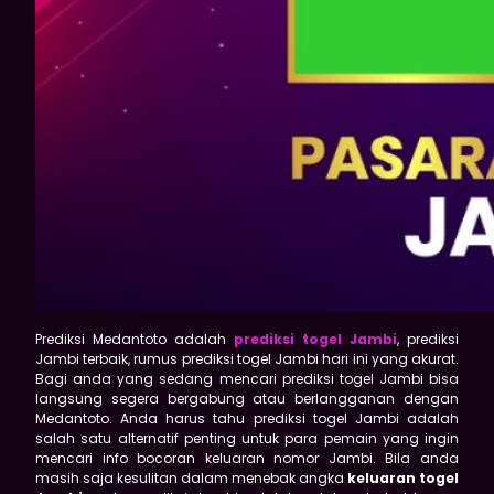
Prediksi Medantoto adalah
prediksi togel Jambi
, prediksi
Jambi terbaik, rumus prediksi togel Jambi hari ini yang akurat.
Bagi anda yang sedang mencari prediksi togel Jambi bisa
langsung segera bergabung atau berlangganan dengan
Medantoto. Anda harus tahu prediksi togel Jambi adalah
salah satu alternatif penting untuk para pemain yang ingin
mencari info bocoran keluaran nomor Jambi. Bila anda
masih saja kesulitan dalam menebak angka
keluaran togel