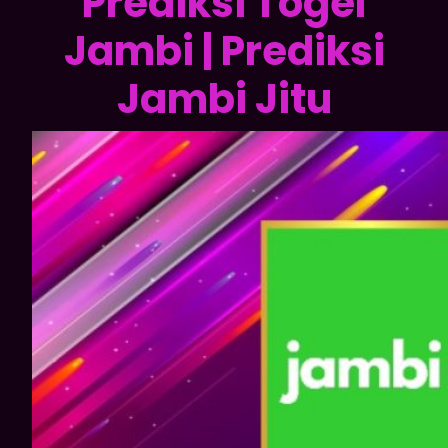
Prediksi Togel
Jambi | Prediksi
Jambi
Jitu