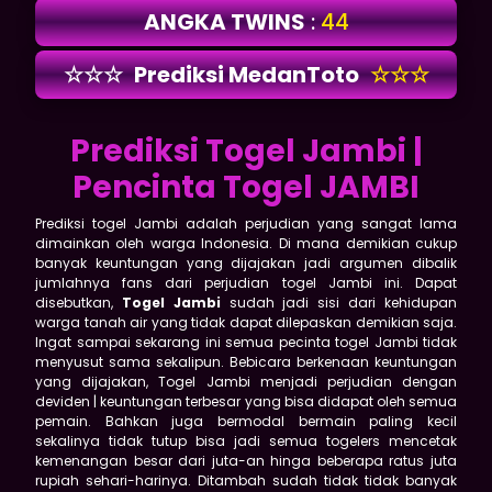
ANGKA TWINS
:
44
☆☆☆
Prediksi MedanToto
☆☆☆
Prediksi Togel Jambi |
Pencinta Togel JAMBI
Prediksi togel Jambi adalah perjudian yang sangat lama
dimainkan oleh warga Indonesia. Di mana demikian cukup
banyak keuntungan yang dijajakan jadi argumen dibalik
jumlahnya fans dari perjudian togel Jambi ini. Dapat
disebutkan,
Togel Jambi
sudah jadi sisi dari kehidupan
warga tanah air yang tidak dapat dilepaskan demikian saja.
Ingat sampai sekarang ini semua pecinta togel Jambi tidak
menyusut sama sekalipun. Bebicara berkenaan keuntungan
yang dijajakan, Togel Jambi menjadi perjudian dengan
deviden | keuntungan terbesar yang bisa didapat oleh semua
pemain. Bahkan juga bermodal bermain paling kecil
sekalinya tidak tutup bisa jadi semua togelers mencetak
kemenangan besar dari juta-an hinga beberapa ratus juta
rupiah sehari-harinya. Ditambah sudah tidak tidak banyak