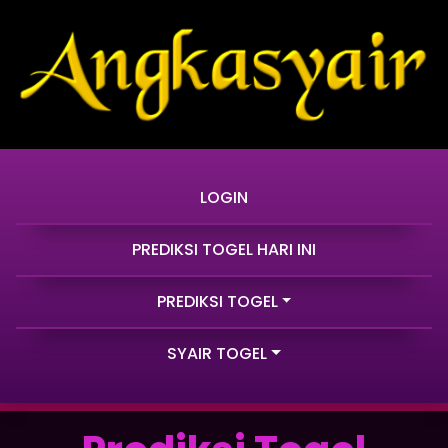
LOGIN
PREDIKSI TOGEL HARI INI
PREDIKSI TOGEL
SYAIR TOGEL