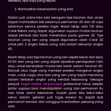
berbeda, apa saja yang terjadi.
Manfaatkan Kesempatan yang Ada
Dalam judi online toto ada beragam tipe taruhan dan anda
dapat manfaatkan bet selainnya permainan 4D dan 2D saja
selainnya service prediksi togel. Masih tetap ada CB atau
Colok Bebas yang dapat digunakan supaya modal taruhan
dapat kembali bila tidak menembus pada games 2D. Tipe
taruhan yang lain yang dapat digunakan ialah Colok 2D
untuk pilih 2 angka bebas yang ada dalam keluaran angka
4D.
Masih tetap ada tipe taruhan yang lain seperti besar dan kecil,
50:50 dan yang lain yang dapat dijadikan pendapatan rutin
atau untuk kembalikan modal bila kalah dalam taruhan 4D.
Banyak situs togel yang memberi prediksi mengenai angka
main, colok, naga, shio dan yang lain yang dapat menolong
dalam tentukan angka yang hendak terpasang. Sebagai
penjudi
togel online terpercaya
profesional harus berpikir
pintar supaya bisa mendapatkan uang dari permainan itu
dan tidak alami kekalahan. Sudah pasti bila betul-betul
serius dalam gelaran judi togel, karena itu dapat ikuti
permainan bandar dan sanggup manfaatkan peluang yang
ada.