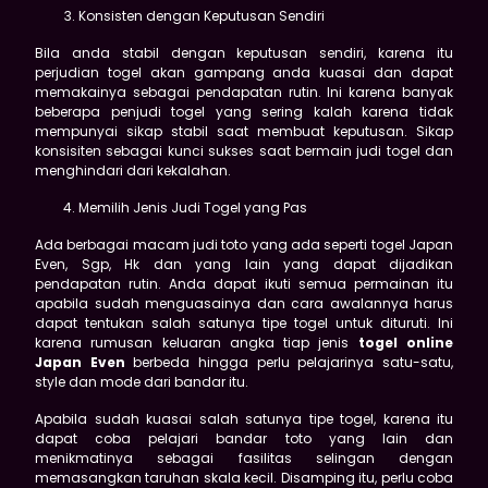
Konsisten dengan Keputusan Sendiri
Bila anda stabil dengan keputusan sendiri, karena itu
perjudian togel akan gampang anda kuasai dan dapat
memakainya sebagai pendapatan rutin. Ini karena banyak
beberapa penjudi togel yang sering kalah karena tidak
mempunyai sikap stabil saat membuat keputusan. Sikap
konsisiten sebagai kunci sukses saat bermain judi togel dan
menghindari dari kekalahan.
Memilih Jenis Judi Togel yang Pas
Ada berbagai macam judi toto yang ada seperti togel Japan
Even, Sgp, Hk dan yang lain yang dapat dijadikan
pendapatan rutin. Anda dapat ikuti semua permainan itu
apabila sudah menguasainya dan cara awalannya harus
dapat tentukan salah satunya tipe togel untuk dituruti. Ini
karena rumusan keluaran angka tiap jenis
togel online
Japan Even
berbeda hingga perlu pelajarinya satu-satu,
style dan mode dari bandar itu.
Apabila sudah kuasai salah satunya tipe togel, karena itu
dapat coba pelajari bandar toto yang lain dan
menikmatinya sebagai fasilitas selingan dengan
memasangkan taruhan skala kecil. Disamping itu, perlu coba