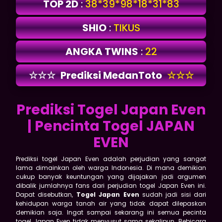
TOP 2D
:
38*39*98*18*31*83
SHIO
:
TIKUS
ANGKA TWINS
:
22
☆☆☆
Prediksi MedanToto
☆☆☆
Prediksi Togel Japan Even
| Pencinta Togel JAPAN
EVEN
Prediksi togel Japan Even adalah perjudian yang sangat
lama dimainkan oleh warga Indonesia. Di mana demikian
cukup banyak keuntungan yang dijajakan jadi argumen
dibalik jumlahnya fans dari perjudian togel Japan Even ini.
Dapat disebutkan,
Togel Japan Even
sudah jadi sisi dari
kehidupan warga tanah air yang tidak dapat dilepaskan
demikian saja. Ingat sampai sekarang ini semua pecinta
togel Japan Even tidak menyusut sama sekalipun. Bebicara