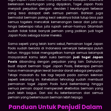
berkenaan keuntungan yang dijajakan, Togel Japan Pools
menjadi perjudian dengan deviden | keuntungan terbesar
yang bisa didapat oleh semua pemain. Bahkan juga
bermodal bermain paling kecil sekalinya tidak tutup bisa jadi
semua togelers mencetak kemenangan besar dari juta-an
hinga beberapa ratus juta rupiah sehari-harinya. Ditambah
sudah tidak tidak banyak pemain yang jadikan judi togel
Japan Pools sebagai karier mereka.
Sama seperti yang telah kami sebut, Permainan togel Japan
Pools sudah berada di Indonesia semenjak beberapa puluh
tahun. Hingga tidak mengagetkan hampir semua kelompok
masyarakat kamu lebih suka bermain
judi togel Japan
Pools
dibanding dengan perjudian yang lain. Dahulunya
buat dapat bermain togel Japan Pools, Beberapa pemain
harus memasangkan lewat bandar darat sebagai penyuplai.
Tetapi masalah itu tak lagi terjadi pada zaman kekinian
seperti sekarang ini. Kehebatan tehnologi sudah membuat
permainan togel Japan Pools turut berkembang hingga
semua pemain dapat memperoleh efektivitas bermain yang
jauh lebih bagus. Dari sisi itu ketenteraman dari semua
pemain yang berkemauan bermain lebih terjaga.
Panduan Untuk Penjudi Dalam