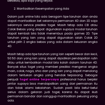
berbeda, apa saja yang terjadi.
Manfaatkan Kesempatan yang Ada
Dalam judi online toto ada beragam tipe taruhan dan anda
dapat manfaatkan bet selainnya permainan 4D dan 2D saja
selainnya service prediksi togel. Masih tetap ada CB atau
Colok Bebas yang dapat digunakan supaya modal taruhan
dapat kembali bila tidak menembus pada games 2D. Tipe
taruhan yang lain yang dapat digunakan ialah Colok 2D
untuk pilih 2 angka bebas yang ada dalam keluaran angka
4D.
Masih tetap ada tipe taruhan yang lain seperti besar dan kecil,
50:50 dan yang lain yang dapat dijadikan pendapatan rutin
atau untuk kembalikan modal bila kalah dalam taruhan 4D.
Banyak situs togel yang memberi prediksi mengenai angka
main, colok, naga, shio dan yang lain yang dapat menolong
dalam tentukan angka yang hendak terpasang. Sebagai
penjudi
togel online terpercaya
profesional harus berpikir
pintar supaya bisa mendapatkan uang dari permainan itu
dan tidak alami kekalahan. Sudah pasti bila betul-betul
serius dalam gelaran judi togel, karena itu dapat ikuti
permainan bandar dan sanggup manfaatkan peluang yang
ada.