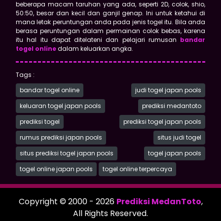
beberapa macam taruhan yang ada, seperti 2D, colok, shio,
50:50, besar dan kecil dan ganjil genap. Ini untuk ketahui di
mana letak peruntungan anda pada jenis togel itu. Bila anda
berasa peruntungan dalam permainan colok bebas, karena
itu hal itu dapat ditelateni dan pelajari rumusan
bandar
togel online
dalam keluarkan angka.
Tags :
bandar togel online
judi togel japan pools
keluaran togel japan pools
prediksi medantoto
prediksi togel
prediksi togel japan pools
rumus prediksi japan pools
situs judi togel
situs prediksi togel japan pools
togel japan pools
togel online japan pools
togel online terpercaya
Copyright © 2000 - 2026
Prediksi MedanToto
,
All Rights Reserved.