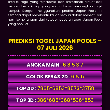
prediksi togel yang terpercaya dan profesional dibuat dari
pemain kelas kakap yang sudah biasa menangkan togel
jackpot. Dengan menggunakan prediksi Japan Pools ini
semoga dapat membantu kalian semua dalam menentukan
hasil kemenangan dari kategori pasaran togel Japan Pools
yang populer.
PREDIKSI TOGEL JAPAN POOLS –
07 JULI 2026
ANGKA MAIN
:
6 8 5 3 7
COLOK BEBAS 2D
:
6 & 5
TOP 4D
:
7865*6853*8573*3758
TOP 3D
:
386*685*368*536*853