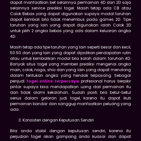
dapat manfaatkan bet selainnya permainan 4D dan 2D saja
selainnya service prediksi togel. Masih tetap ada CB atau
Colok Bebas yang dapat digunakan supaya modal taruhan
dapat kembali bila tidak menembus pada games 2D. Tipe
taruhan yang lain yang dapat digunakan ialah Colok 2D
untuk pilih 2 angka bebas yang ada dalam keluaran angka
4D.
Masih tetap ada tipe taruhan yang lain seperti besar dan kecil,
50:50 dan yang lain yang dapat dijadikan pendapatan rutin
atau untuk kembalikan modal bila kalah dalam taruhan 4D.
Banyak situs togel yang memberi prediksi mengenai angka
main, colok, naga, shio dan yang lain yang dapat menolong
dalam tentukan angka yang hendak terpasang. Sebagai
penjudi
togel online terpercaya
profesional harus berpikir
pintar supaya bisa mendapatkan uang dari permainan itu
dan tidak alami kekalahan. Sudah pasti bila betul-betul
serius dalam gelaran judi togel, karena itu dapat ikuti
permainan bandar dan sanggup manfaatkan peluang yang
ada.
Konsisten dengan Keputusan Sendiri
Bila anda stabil dengan keputusan sendiri, karena itu
perjudian togel akan gampang anda kuasai dan dapat