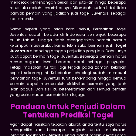
mencetak kemenangan besar dari juta-an hinga beberapa
ratus juta rupiah sehari-harinya. Ditambah sudah tidak tidak
banyak pemain yang jadikan judi togel Juventus sebagai
karier mereka.
Sama seperti yang telah kami sebut, Permainan togel
Juventus sudah berada di Indonesia semenjak beberapa
puluh tahun. Hingga tidak mengagetkan hampir semua
kelompok masyarakat kamu lebih suka bermain
judi togel
Juventus
dibanding dengan perjudian yang lain. Dahulunya
buat dapat bermain togel Juventus, Beberapa pemain harus
memasangkan lewat bandar darat sebagai penyuplai.
Tetapi masalah itu tak lagi terjadi pada zaman kekinian
seperti sekarang ini. Kehebatan tehnologi sudah membuat
permainan togel Juventus turut berkembang hingga semua
pemain dapat memperoleh efektivitas bermain yang jauh
lebih bagus. Dari sisi itu ketenteraman dari semua pemain
yang berkemauan bermain lebih terjaga.
Panduan Untuk Penjudi Dalam
Tentukan Prediksi Togel
Agar dapat hasilkan tebakan akurat, anda tentu saja harus
mengaplikasikan beberapa langkah untuk melakukan.
Dengan lakukan trik tertentu, Anda dapat makin dekat sama