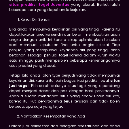
situs prediksi togel Juventus
yang akurat. Berikut ialah
beberapa cara yang dapat anda kerjakan;
Kenali Diri Sendiri
Bila anda mempunyai keyakinan diri yang tinggi, karena itu
dapat lakukan prediksi sendiri dan berani membuat rumusan
angka dengan unik. Ini karena sikap optimis akan tentukan
saat membuat keputusan final untuk angka selesai. Tiap
penjudi yang mempunyai keyakinan diri yang tinggi akan
bertahan sebagai penjudi togel karena dalam kurun waktu
satu minggu pasti memperoleh beberapa kemenangannya
atas prediksi yang dibuat.
Tetapi bila anda ialah type penjudi yang tidak mempunyai
keyakinan diri, karena itu lebih bagus ikuti prediksi lewat
situs
judi togel
. Pilih salah satunya situs togel yang dipandang
dapat menjadi dasar dan pas dengan hasil perkiraannya.
Apabila sudah mendapati situs yang cocok untuk diri kita,
karena itu ikuti perkiraannya terus-terusan dan tidak boleh
berbeda, apa saja yang terjadi.
Manfaatkan Kesempatan yang Ada
Dalam judi online toto ada beragam tipe taruhan dan anda