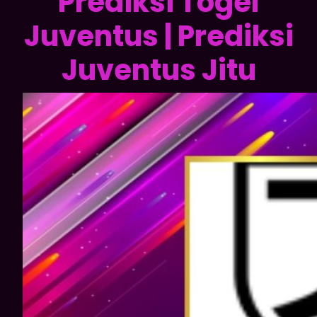
Prediksi Togel
Juventus | Prediksi
Juventus
Jitu