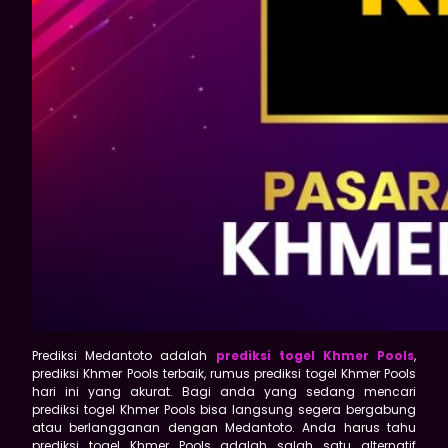
Prediksi Medantoto adalah
prediksi togel Khmer Pools
,
prediksi Khmer Pools terbaik, rumus prediksi togel Khmer Pools
hari ini yang akurat. Bagi anda yang sedang mencari
prediksi togel Khmer Pools bisa langsung segera bergabung
atau berlangganan dengan Medantoto. Anda harus tahu
prediksi togel Khmer Pools adalah salah satu alternatif