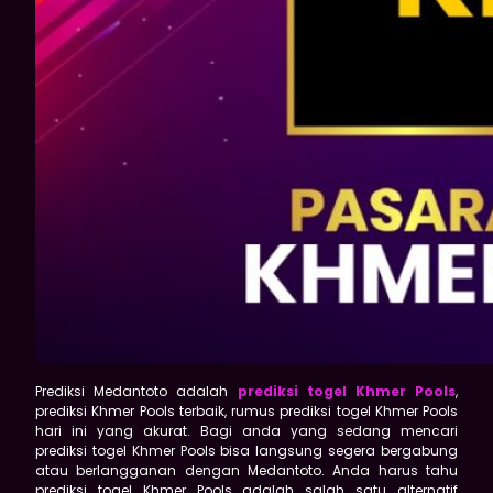
Prediksi Medantoto adalah
prediksi togel Khmer Pools
,
prediksi Khmer Pools terbaik, rumus prediksi togel Khmer Pools
hari ini yang akurat. Bagi anda yang sedang mencari
prediksi togel Khmer Pools bisa langsung segera bergabung
atau berlangganan dengan Medantoto. Anda harus tahu
prediksi togel Khmer Pools adalah salah satu alternatif