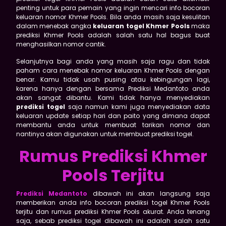
penting untuk para pemain yang ingin mencari info bocoran
keluaran nomor Khmer Pools. Bila anda masih saja kesulitan
dalam menebak angka
keluaran togel Khmer Pools
maka
prediksi Khmer Pools adalah salah satu hal bagus buat
menghasilkan nomor cantik.
Selanjutnya bagi anda yang masih saja ragu dan tidak
paham cara menebak nomor keluaran Khmer Pools dengan
benar. Kamu tidak usah pusing atau kebingungan lagi,
karena hanya dengan bersama Prediksi Medantoto anda
akan sangat dibantu. Kami tidak hanya menyediakan
prediksi togel
saja namun kami juga menyediakan data
keluaran update setiap hari dan paito yang dimana dapat
membantu anda untuk membuat tarikan nomor dan
nantinya akan digunakan untuk membuat prediksi togel.
Rumus Prediksi Khmer
Pools Terjitu
Prediksi Medantoto
dibawah ini akan langsung saja
memberikan anda info bocoran prediksi togel Khmer Pools
terjitu dan rumus prediksi Khmer Pools akurat. Anda tenang
saja, sebab prediksi togel dibawah ini adalah salah satu