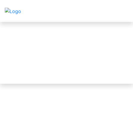
LOGIN
Prediksi Togel Hari Ini
Prediksi Togel
Syair Togel
Prediksi Togel
Lesotho | Prediksi
Lesotho
Jitu