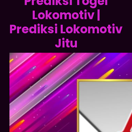
Prediksi Togel
Lokomotiv |
Prediksi
Lokomotiv
Jitu