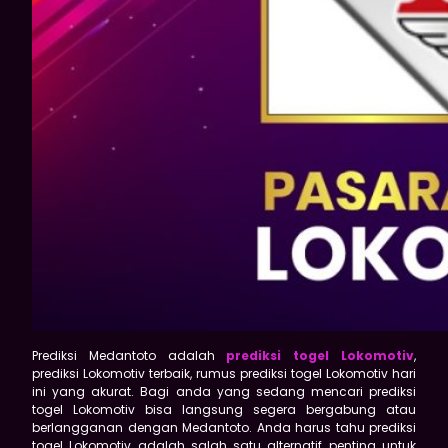
Prediksi Medantoto adalah
prediksi togel Lokomotiv
,
prediksi Lokomotiv terbaik, rumus prediksi togel Lokomotiv hari
ini yang akurat. Bagi anda yang sedang mencari prediksi
togel Lokomotiv bisa langsung segera bergabung atau
berlangganan dengan Medantoto. Anda harus tahu prediksi
togel Lokomotiv adalah salah satu alternatif penting untuk