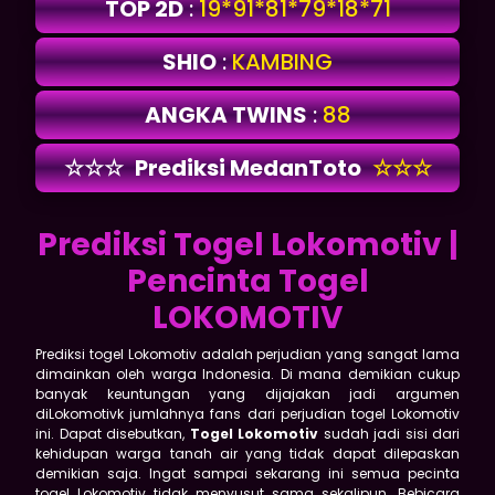
TOP 2D
:
19*91*81*79*18*71
SHIO
:
KAMBING
ANGKA TWINS
:
88
☆☆☆
Prediksi MedanToto
☆☆☆
Prediksi Togel Lokomotiv |
Pencinta Togel
LOKOMOTIV
Prediksi togel Lokomotiv adalah perjudian yang sangat lama
dimainkan oleh warga Indonesia. Di mana demikian cukup
banyak keuntungan yang dijajakan jadi argumen
diLokomotivk jumlahnya fans dari perjudian togel Lokomotiv
ini. Dapat disebutkan,
Togel Lokomotiv
sudah jadi sisi dari
kehidupan warga tanah air yang tidak dapat dilepaskan
demikian saja. Ingat sampai sekarang ini semua pecinta
togel Lokomotiv tidak menyusut sama sekalipun. Bebicara