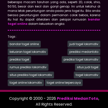
beberapa macam taruhan yang ada, seperti 2D, colok, shio,
50:50, besar dan kecil dan ganjil genap. Ini untuk ketahui di
mana letak peruntungan anda pada jenis togel itu. Bila anda
berasa peruntungan dalam permainan colok bebas, karena
itu hal itu dapat ditelateni dan pelajari rumusan
bandar
togel online
dalam keluarkan angka.
Tags :
bandar togel online
judi togel lokomotiv
keluaran togel lokomotiv
prediksi medantoto
prediksi togel
prediksi togel lokomotiv
rumus prediksi lokomotiv
situs judi togel
situs prediksi togel lokomotiv
togel lokomotiv
togel online lokomotiv
togel online terpercaya
Copyright © 2000 - 2026
Prediksi MedanToto
,
All Rights Reserved.