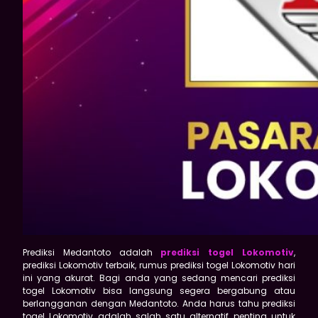
Prediksi Medantoto adalah
prediksi togel Lokomotiv
,
prediksi Lokomotiv terbaik, rumus prediksi togel Lokomotiv hari
ini yang akurat. Bagi anda yang sedang mencari prediksi
togel Lokomotiv bisa langsung segera bergabung atau
berlangganan dengan Medantoto. Anda harus tahu prediksi
togel Lokomotiv adalah salah satu alternatif penting untuk