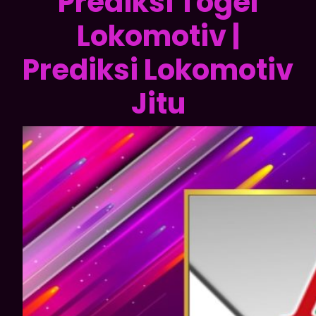
Prediksi Togel
Lokomotiv |
Prediksi
Lokomotiv
Jitu