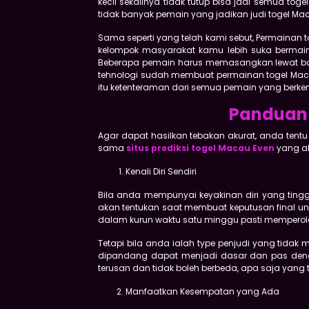
kecil sekalinya tidak tutup bisa jadi semua to
tidak banyak pemain yang jadikan judi togel Mac
Sama seperti yang telah kami sebut, Permainan
kelompok masyarakat kamu lebih suka berma
Beberapa pemain harus memasangkan lewat banda
tehnologi sudah membuat permainan togel Macau
itu ketenteraman dari semua pemain yang berke
Panduan 
Agar dapat hasilkan tebakan akurat, anda tentu
sama
situs prediksi togel Macau Even
yang ak
Kenali Diri Sendiri
Bila anda mempunyai keyakinan diri yang tinggi
akan tentukan saat membuat keputusan final unt
dalam kurun waktu satu minggu pasti memperol
Tetapi bila anda ialah type penjudi yang tidak m
dipandang dapat menjadi dasar dan pas dengan 
terusan dan tidak boleh berbeda, apa saja yang t
Manfaatkan Kesempatan yang Ada