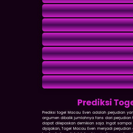
Prediksi Tog
Prediksi togel Macau Even adalah perjudian 
argumen dibalik jumlahnya fans dari perjudian 
dapat dilepaskan demikian saja. Ingat sampai
dijajakan, Togel Macau Even menjadi perjudia