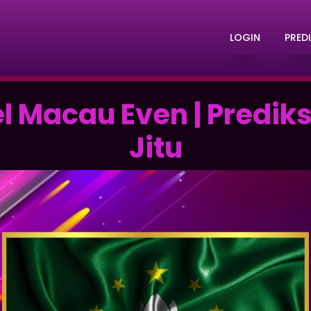
LOGIN
PREDI
el Macau Even | Predik
Jitu