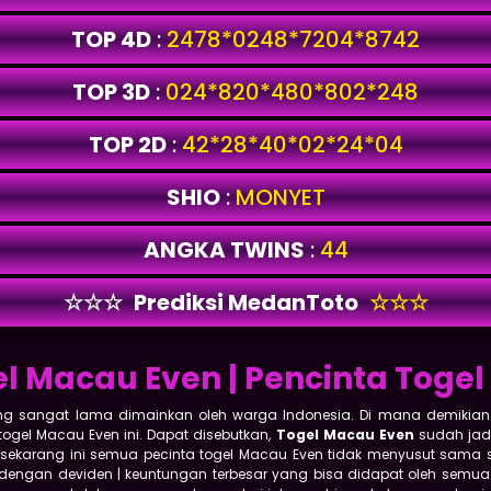
TOP 4D
:
2478*0248*7204*8742
TOP 3D
:
024*820*480*802*248
TOP 2D
:
42*28*40*02*24*04
SHIO
:
MONYET
ANGKA TWINS
:
44
☆☆☆
Prediksi MedanToto
☆☆☆
el Macau Even | Pencinta Tog
yang sangat lama dimainkan oleh warga Indonesia. Di mana demikian
togel Macau Even ini. Dapat disebutkan,
Togel Macau Even
sudah jadi
 sekarang ini semua pecinta togel Macau Even tidak menyusut sama 
n dengan deviden | keuntungan terbesar yang bisa didapat oleh semu