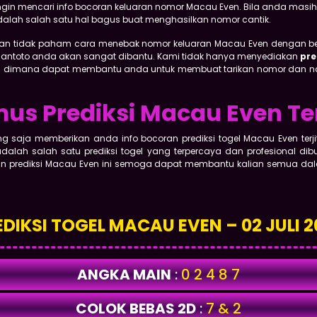
 ingin mencari info bocoran keluaran nomor Macau Even. Bila anda mas
alah salah satu hal bagus buat menghasilkan nomor cantik.
dan tidak paham cara menebak nomor keluaran Macau Even dengan be
edantoto anda akan sangat dibantu. Kami tidak hanya menyediakan
pre
ang dimana dapat membantu anda untuk membuat tarikan nomor dan n
us Prediksi Macau Even Ter
 saja memberikan anda info bocoran prediksi togel Macau Even terj
 adalah salah satu prediksi togel yang terpercaya dan profesional d
 prediksi Macau Even ini semoga dapat membantu kalian semua dal
EDIKSI TOGEL MACAU EVEN – 02 JULI 2
ANGKA MAIN
:
0 2 4 8 7
COLOK BEBAS 2D
:
7 & 2