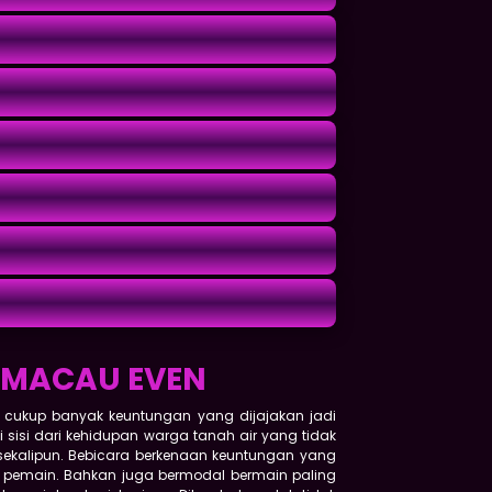
el MACAU EVEN
 cukup banyak keuntungan yang dijajakan jadi
 sisi dari kehidupan warga tanah air yang tidak
sekalipun. Bebicara berkenaan keuntungan yang
a pemain. Bahkan juga bermodal bermain paling