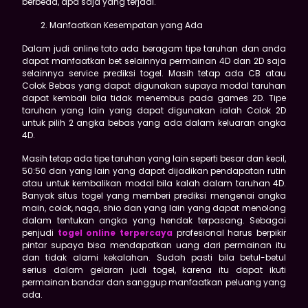
berbeda, apa saja yang terjadi.
Manfaatkan Kesempatan yang Ada
Dalam judi online toto ada beragam tipe taruhan dan anda
dapat manfaatkan bet selainnya permainan 4D dan 2D saja
selainnya service prediksi togel. Masih tetap ada CB atau
Colok Bebas yang dapat digunakan supaya modal taruhan
dapat kembali bila tidak menembus pada games 2D. Tipe
taruhan yang lain yang dapat digunakan ialah Colok 2D
untuk pilih 2 angka bebas yang ada dalam keluaran angka
4D.
Masih tetap ada tipe taruhan yang lain seperti besar dan kecil,
50:50 dan yang lain yang dapat dijadikan pendapatan rutin
atau untuk kembalikan modal bila kalah dalam taruhan 4D.
Banyak situs togel yang memberi prediksi mengenai angka
main, colok, naga, shio dan yang lain yang dapat menolong
dalam tentukan angka yang hendak terpasang. Sebagai
penjudi
togel online terpercaya
profesional harus berpikir
pintar supaya bisa mendapatkan uang dari permainan itu
dan tidak alami kekalahan. Sudah pasti bila betul-betul
serius dalam gelaran judi togel, karena itu dapat ikuti
permainan bandar dan sanggup manfaatkan peluang yang
ada.