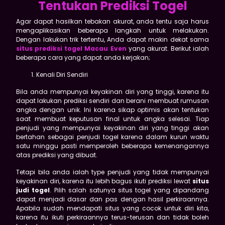
Tentukan Prediksi Togel
Agar dapat hasilkan tebakan akurat, anda tentu saja harus
mengaplikasikan beberapa langkah untuk melakukan.
Dengan lakukan trik tertentu, Anda dapat makin dekat sama
situs prediksi togel Macau Even
yang akurat. Berikut ialah
beberapa cara yang dapat anda kerjakan;
Kenali Diri Sendiri
Bila anda mempunyai keyakinan diri yang tinggi, karena itu
dapat lakukan prediksi sendiri dan berani membuat rumusan
angka dengan unik. Ini karena sikap optimis akan tentukan
saat membuat keputusan final untuk angka selesai. Tiap
penjudi yang mempunyai keyakinan diri yang tinggi akan
bertahan sebagai penjudi togel karena dalam kurun waktu
satu minggu pasti memperoleh beberapa kemenangannya
atas prediksi yang dibuat.
Tetapi bila anda ialah type penjudi yang tidak mempunyai
keyakinan diri, karena itu lebih bagus ikuti prediksi lewat
situs
judi togel
. Pilih salah satunya situs togel yang dipandang
dapat menjadi dasar dan pas dengan hasil perkiraannya.
Apabila sudah mendapati situs yang cocok untuk diri kita,
karena itu ikuti perkiraannya terus-terusan dan tidak boleh