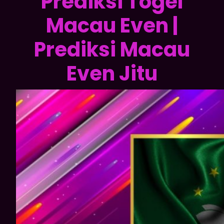
Prediksi Togel
Macau Even |
Prediksi Macau
Even Jitu