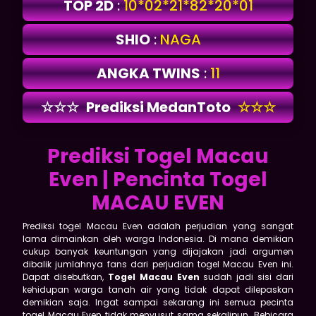
TOP 2D
:
10*02*21*82*20*01
SHIO
:
NAGA
ANGKA TWINS
:
11
☆☆☆
Prediksi MedanToto
☆☆☆
Prediksi Togel Macau
Even | Pencinta Togel
MACAU EVEN
Prediksi togel Macau Even adalah perjudian yang sangat
lama dimainkan oleh warga Indonesia. Di mana demikian
cukup banyak keuntungan yang dijajakan jadi argumen
dibalik jumlahnya fans dari perjudian togel Macau Even ini.
Dapat disebutkan,
Togel Macau Even
sudah jadi sisi dari
kehidupan warga tanah air yang tidak dapat dilepaskan
demikian saja. Ingat sampai sekarang ini semua pecinta
togel Macau Even tidak menyusut sama sekalipun. Bebicara