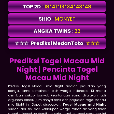
TOP 2D
:
18*41*13*34*43*48
SHIO
:
MONYET
ANGKA TWINS
:
33
☆☆☆
Prediksi MedanToto
☆☆☆
Prediksi Togel Macau Mid
Night | Pencinta Togel
Macau Mid Night
Prediksi togel Macau mid Night adalah perjudian yang
sangat lama dimainkan oleh warga Indonesia. Di mana
demikian cukup banyak keuntungan yang dijajakan jadi
argumen dibalik jumlahnya fans dari perjudian togel Macau
mid Night ini. Dapat disebutkan,
Togel Macau mid Night
sudah jadi sisi dari kehidupan warga tanah air yang tidak
dapat dilepaskan demikian saja. Ingat sampai sekarang ini