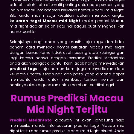
adalah salah satu alternatif penting untuk para pemain yang
ingin mencari info bocoran keluaran nomor Macau mid Night.
Bila anda masih saja kesulitan dalam menebak angka
keluaran togel Macau mid Night
maka prediksi Macau
mid Night adalah salah satu hal bagus buat menghasilkan
nomor cantik.
Selanjutnya bagi anda yang masih saja ragu dan tidak
paham cara menebak nomor keluaran Macau mid Night
dengan benar. Kamu tidak usah pusing atau kebingungan
lagi, karena hanya dengan bersama Prediksi Medantoto
anda akan sangat dibantu. Kami tidak hanya menyediakan
prediksi togel
saja namun kami juga menyediakan data
keluaran update setiap hari dan paito yang dimana dapat
membantu anda untuk membuat tarikan nomor dan
nantinya akan digunakan untuk membuat prediksi togel.
Rumus Prediksi Macau
Mid Night Terjitu
Prediksi Medantoto
dibawah ini akan langsung saja
memberikan anda info bocoran prediksi togel Macau mid
Night terjitu dan rumus prediksi Macau mid Night akurat. Anda