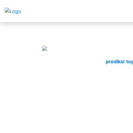
Prediksi To
Prediksi Medantoto adalah
prediksi tog
yang sedang mencari prediksi togel M
prediksi togel Millwall adalah salah sat
anda masih saja kesulitan dalam m
menghasilkan nomor cantik.
Selanjutnya bagi anda yang masih saja 
atau kebingungan lagi, karena hanya
prediksi togel
saja namun kami juga me
membuat tarikan nomor dan nantinya ak