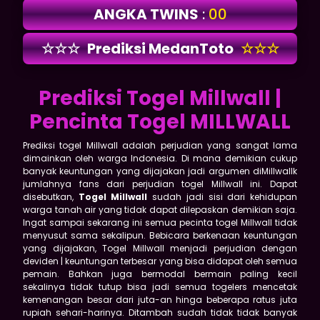
ANGKA TWINS
:
00
☆☆☆
Prediksi MedanToto
☆☆☆
Prediksi Togel Millwall |
Pencinta Togel MILLWALL
Prediksi togel Millwall adalah perjudian yang sangat lama
dimainkan oleh warga Indonesia. Di mana demikian cukup
banyak keuntungan yang dijajakan jadi argumen diMillwallk
jumlahnya fans dari perjudian togel Millwall ini. Dapat
disebutkan,
Togel Millwall
sudah jadi sisi dari kehidupan
warga tanah air yang tidak dapat dilepaskan demikian saja.
Ingat sampai sekarang ini semua pecinta togel Millwall tidak
menyusut sama sekalipun. Bebicara berkenaan keuntungan
yang dijajakan, Togel Millwall menjadi perjudian dengan
deviden | keuntungan terbesar yang bisa didapat oleh semua
pemain. Bahkan juga bermodal bermain paling kecil
sekalinya tidak tutup bisa jadi semua togelers mencetak
kemenangan besar dari juta-an hinga beberapa ratus juta
rupiah sehari-harinya. Ditambah sudah tidak tidak banyak