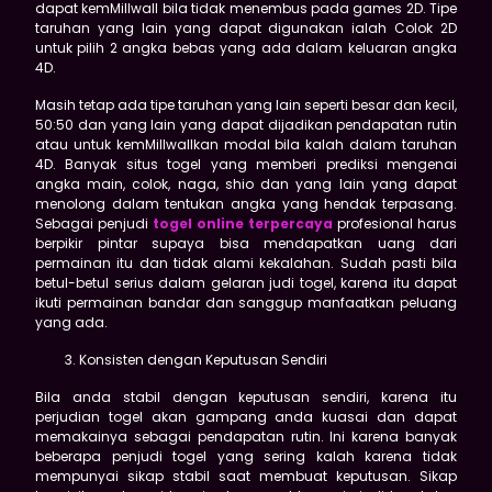
dapat kemMillwall bila tidak menembus pada games 2D. Tipe
taruhan yang lain yang dapat digunakan ialah Colok 2D
untuk pilih 2 angka bebas yang ada dalam keluaran angka
4D.
Masih tetap ada tipe taruhan yang lain seperti besar dan kecil,
50:50 dan yang lain yang dapat dijadikan pendapatan rutin
atau untuk kemMillwallkan modal bila kalah dalam taruhan
4D. Banyak situs togel yang memberi prediksi mengenai
angka main, colok, naga, shio dan yang lain yang dapat
menolong dalam tentukan angka yang hendak terpasang.
Sebagai penjudi
togel online terpercaya
profesional harus
berpikir pintar supaya bisa mendapatkan uang dari
permainan itu dan tidak alami kekalahan. Sudah pasti bila
betul-betul serius dalam gelaran judi togel, karena itu dapat
ikuti permainan bandar dan sanggup manfaatkan peluang
yang ada.
Konsisten dengan Keputusan Sendiri
Bila anda stabil dengan keputusan sendiri, karena itu
perjudian togel akan gampang anda kuasai dan dapat
memakainya sebagai pendapatan rutin. Ini karena banyak
beberapa penjudi togel yang sering kalah karena tidak
mempunyai sikap stabil saat membuat keputusan. Sikap