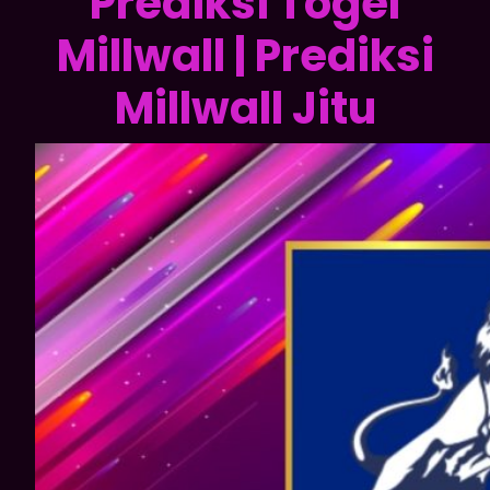
Prediksi Togel
Millwall | Prediksi
Millwall
Jitu