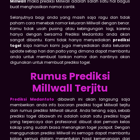
Millwall
maka prediksi Millwall adalah salah satu hal bagus
buat menghasilkan nomor cantik.
Selanjutnya bagi anda yang masih saja ragu dan tidak
paham cara menebak nomor keluaran Millwall dengan benar.
Kamu tidak usah pusing atau kebingungan lagi, karena
hanya dengan bersama Prediksi Medantoto anda akan
sangat dibantu. Kami tidak hanya menyediakan
prediksi
togel
saja namun kami juga menyediakan data keluaran
update setiap hari dan paito yang dimana dapat membantu
anda untuk membuat tarikan nomor dan nantinya akan
digunakan untuk membuat prediksi togel.
Rumus Prediksi
Millwall Terjitu
Prediksi Medantoto
dibawah ini akan langsung saja
memberikan anda info bocoran prediksi togel Millwall terjitu
dan rumus prediksi Millwall akurat. Anda tenang saja, sebab
prediksi togel dibawah ini adalah salah satu prediksi togel
yang terpercaya dan profesional dibuat dari pemain kelas
kakap yang sudah biasa menangkan togel jackpot. Dengan
menggunakan prediksi Millwall ini semoga dapat membantu
kalian semua dalam menentukan hasil kemenangan dari