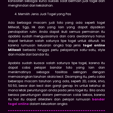
konsisiten sebagai kunci sukses saat bermain judi togel dan
menghindari dari kekalahan.
Memilih Jenis Judi Togel yang Pas
Ada berbagai macam judi toto yang ada seperti togel
Millwall, Sgp, Hk dan yang lain yang dapat dijadikan
pendapatan rutin. Anda dapat ikuti semua permainan itu
apabila sudah menguasainya dan cara awalannya harus
dapat tentukan salah satunya tipe togel untuk dituruti. Ini
karena rumusan keluaran angka tiap jenis
togel online
Millwall
berbeda hingga perlu pelajarinya satu-satu, style
dan mode dari bandar itu.
Apabila sudah kuasai salah satunya tipe togel, karena itu
dapat coba pelajari bandar toto yang lain dan
menikmatinya sebagai fasilitas selingan dengan
memasangkan taruhan skala kecil. Disamping itu, perlu coba
beberapa macam taruhan yang ada, seperti 2D, colok, shio,
50:50, besar dan kecil dan ganjil genap. Ini untuk ketahui di
mana letak peruntungan anda pada jenis togel itu. Bila anda
berasa peruntungan dalam permainan colok bebas, karena
itu hal itu dapat ditelateni dan pelajari rumusan
bandar
togel online
dalam keluarkan angka.