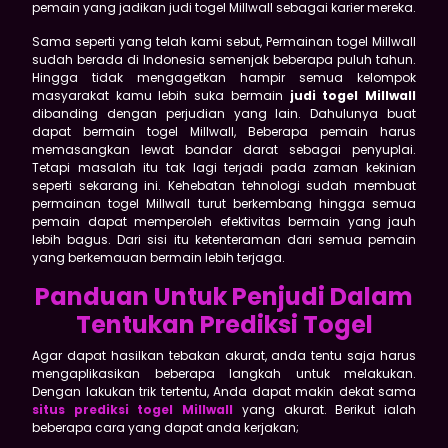
pemain yang jadikan judi togel Millwall sebagai karier mereka.
Sama seperti yang telah kami sebut, Permainan togel Millwall
sudah berada di Indonesia semenjak beberapa puluh tahun.
Hingga tidak mengagetkan hampir semua kelompok
masyarakat kamu lebih suka bermain
judi togel Millwall
dibanding dengan perjudian yang lain. Dahulunya buat
dapat bermain togel Millwall, Beberapa pemain harus
memasangkan lewat bandar darat sebagai penyuplai.
Tetapi masalah itu tak lagi terjadi pada zaman kekinian
seperti sekarang ini. Kehebatan tehnologi sudah membuat
permainan togel Millwall turut berkembang hingga semua
pemain dapat memperoleh efektivitas bermain yang jauh
lebih bagus. Dari sisi itu ketenteraman dari semua pemain
yang berkemauan bermain lebih terjaga.
Panduan Untuk Penjudi Dalam
Tentukan Prediksi Togel
Agar dapat hasilkan tebakan akurat, anda tentu saja harus
mengaplikasikan beberapa langkah untuk melakukan.
Dengan lakukan trik tertentu, Anda dapat makin dekat sama
situs prediksi togel Millwall
yang akurat. Berikut ialah
beberapa cara yang dapat anda kerjakan;