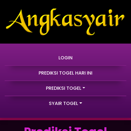
LOGIN
PREDIKSI TOGEL HARI INI
PREDIKSI TOGEL
SYAIR TOGEL