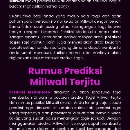
Millwall
maka prediksi Millwall adalah salah satu hal bagus
buat menghasilkan nomor cantik.
Selanjutnya bagi anda yang masih saja ragu dan tidak
paham cara menebak nomor keluaran Millwall dengan benar.
Kamu tidak usah pusing atau kebingungan lagi, karena
hanya dengan bersama Prediksi Medantoto anda akan
sangat dibantu. Kami tidak hanya menyediakan
prediksi
togel
saja namun kami juga menyediakan data keluaran
update setiap hari dan paito yang dimana dapat membantu
anda untuk membuat tarikan nomor dan nantinya akan
digunakan untuk membuat prediksi togel.
Rumus Prediksi
Millwall Terjitu
Prediksi Medantoto
dibawah ini akan langsung saja
memberikan anda info bocoran prediksi togel Millwall terjitu
dan rumus prediksi Millwall akurat. Anda tenang saja, sebab
prediksi togel dibawah ini adalah salah satu prediksi togel
yang terpercaya dan profesional dibuat dari pemain kelas
kakap yang sudah biasa menangkan togel jackpot. Dengan
menggunakan prediksi Millwall ini semoga dapat membantu
kalian semua dalam menentukan hasil kemenangan dari