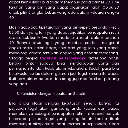
dapat kemMillwall bila tidak menembus pada games 2D. Tipe
taruhan yang lain yang dapat digunakan ialah Colok 2D
untuk pilih 2 angka bebas yang ada dalam keluaran angka
4D.
Masih tetap ada tipe taruhan yang lain seperti besar dan kecil,
50:50 dan yang lain yang dapat dijadikan pendapatan rutin
atau untuk kemMillwallkan modal bila kalah dalam taruhan
4D. Banyak situs togel yang memberi prediksi mengenai
angka main, colok, naga, shio dan yang lain yang dapat
menolong dalam tentukan angka yang hendak terpasang.
Sebagai penjudi
togel online terpercaya
profesional harus
berpikir pintar supaya bisa mendapatkan uang dari
permainan itu dan tidak alami kekalahan. Sudah pasti bila
betul-betul serius dalam gelaran judi togel, karena itu dapat
ikuti permainan bandar dan sanggup manfaatkan peluang
yang ada.
Konsisten dengan Keputusan Sendiri
Bila anda stabil dengan keputusan sendiri, karena itu
perjudian togel akan gampang anda kuasai dan dapat
memakainya sebagai pendapatan rutin. Ini karena banyak
beberapa penjudi togel yang sering kalah karena tidak
mempunyai sikap stabil saat membuat keputusan. Sikap