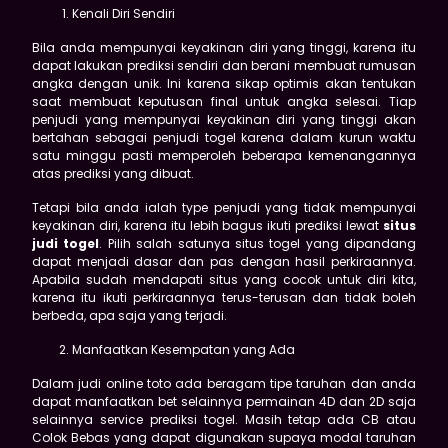
Kenali Diri Sendiri
Bila anda mempunyai keyakinan diri yang tinggi, karena itu
dapat lakukan prediksi sendiri dan berani membuat rumusan
angka dengan unik. Ini karena sikap optimis akan tentukan
saat membuat keputusan final untuk angka selesai. Tiap
penjudi yang mempunyai keyakinan diri yang tinggi akan
bertahan sebagai penjudi togel karena dalam kurun waktu
satu minggu pasti memperoleh beberapa kemenangannya
atas prediksi yang dibuat.
Tetapi bila anda ialah type penjudi yang tidak mempunyai
keyakinan diri, karena itu lebih bagus ikuti prediksi lewat
situs
judi togel
. Pilih salah satunya situs togel yang dipandang
dapat menjadi dasar dan pas dengan hasil perkiraannya.
Apabila sudah mendapati situs yang cocok untuk diri kita,
karena itu ikuti perkiraannya terus-terusan dan tidak boleh
berbeda, apa saja yang terjadi.
Manfaatkan Kesempatan yang Ada
Dalam judi online toto ada beragam tipe taruhan dan anda
dapat manfaatkan bet selainnya permainan 4D dan 2D saja
selainnya service prediksi togel. Masih tetap ada CB atau
Colok Bebas yang dapat digunakan supaya modal taruhan