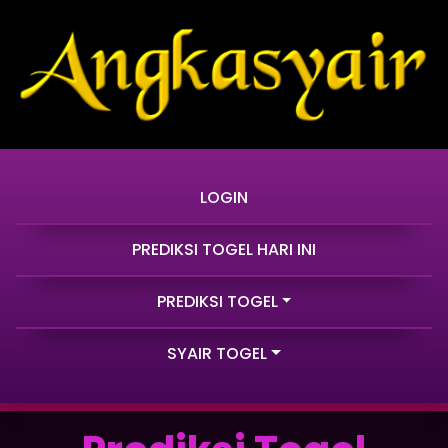
LOGIN
PREDIKSI TOGEL HARI INI
PREDIKSI TOGEL
SYAIR TOGEL