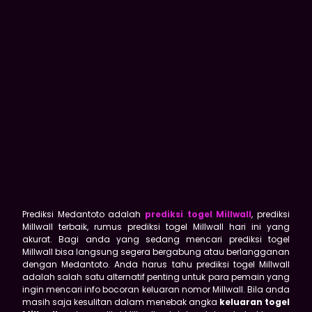
Prediksi Medantoto adalah
prediksi togel Millwall
, prediksi
Millwall terbaik, rumus prediksi togel Millwall hari ini yang
akurat. Bagi anda yang sedang mencari prediksi togel
Millwall bisa langsung segera bergabung atau berlangganan
dengan Medantoto. Anda harus tahu prediksi togel Millwall
adalah salah satu alternatif penting untuk para pemain yang
ingin mencari info bocoran keluaran nomor Millwall. Bila anda
masih saja kesulitan dalam menebak angka
keluaran togel