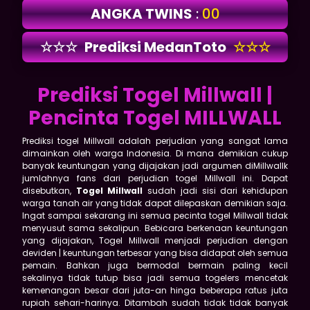
ANGKA TWINS
:
00
☆☆☆
Prediksi MedanToto
☆☆☆
Prediksi Togel Millwall |
Pencinta Togel MILLWALL
Prediksi togel Millwall adalah perjudian yang sangat lama
dimainkan oleh warga Indonesia. Di mana demikian cukup
banyak keuntungan yang dijajakan jadi argumen diMillwallk
jumlahnya fans dari perjudian togel Millwall ini. Dapat
disebutkan,
Togel Millwall
sudah jadi sisi dari kehidupan
warga tanah air yang tidak dapat dilepaskan demikian saja.
Ingat sampai sekarang ini semua pecinta togel Millwall tidak
menyusut sama sekalipun. Bebicara berkenaan keuntungan
yang dijajakan, Togel Millwall menjadi perjudian dengan
deviden | keuntungan terbesar yang bisa didapat oleh semua
pemain. Bahkan juga bermodal bermain paling kecil
sekalinya tidak tutup bisa jadi semua togelers mencetak
kemenangan besar dari juta-an hinga beberapa ratus juta
rupiah sehari-harinya. Ditambah sudah tidak tidak banyak