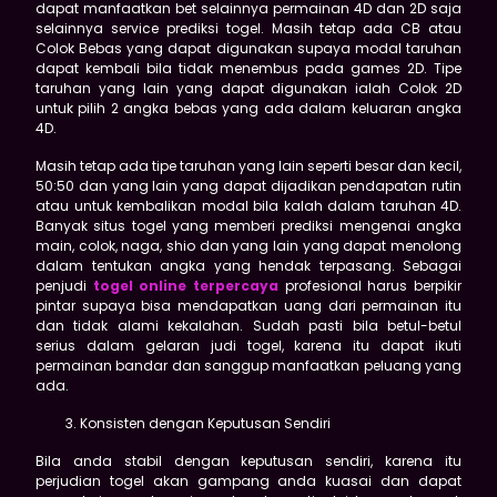
dapat manfaatkan bet selainnya permainan 4D dan 2D saja
selainnya service prediksi togel. Masih tetap ada CB atau
Colok Bebas yang dapat digunakan supaya modal taruhan
dapat kembali bila tidak menembus pada games 2D. Tipe
taruhan yang lain yang dapat digunakan ialah Colok 2D
untuk pilih 2 angka bebas yang ada dalam keluaran angka
4D.
Masih tetap ada tipe taruhan yang lain seperti besar dan kecil,
50:50 dan yang lain yang dapat dijadikan pendapatan rutin
atau untuk kembalikan modal bila kalah dalam taruhan 4D.
Banyak situs togel yang memberi prediksi mengenai angka
main, colok, naga, shio dan yang lain yang dapat menolong
dalam tentukan angka yang hendak terpasang. Sebagai
penjudi
togel online terpercaya
profesional harus berpikir
pintar supaya bisa mendapatkan uang dari permainan itu
dan tidak alami kekalahan. Sudah pasti bila betul-betul
serius dalam gelaran judi togel, karena itu dapat ikuti
permainan bandar dan sanggup manfaatkan peluang yang
ada.
Konsisten dengan Keputusan Sendiri
Bila anda stabil dengan keputusan sendiri, karena itu
perjudian togel akan gampang anda kuasai dan dapat