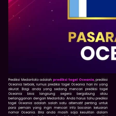
Prediksi Medantoto adalah
prediksi togel Oceania
, prediksi
Oceania terbaik, rumus prediksi togel Oceania hari ini yang
akurat. Bagi anda yang sedang mencari prediksi togel
Oceania bisa langsung segera bergabung atau
berlangganan dengan Medantoto. Anda harus tahu prediksi
togel Oceania adalah salah satu alternatif penting untuk
para pemain yang ingin mencari info bocoran keluaran
nomor Oceania. Bila anda masih saja kesulitan dalam