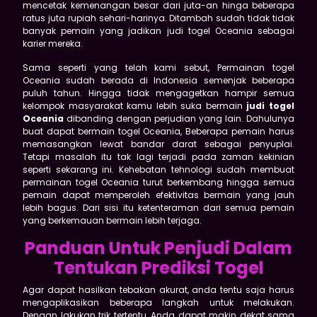
mencetak kemenangan besar dari juta-an hinga beberapa
ratus juta rupiah sehari-harinya. Ditambah sudah tidak tidak
banyak pemain yang jadikan judi togel Oceania sebagai
karier mereka.
Sama seperti yang telah kami sebut, Permainan togel
Oceania sudah berada di Indonesia semenjak beberapa
puluh tahun. Hingga tidak mengagetkan hampir semua
kelompok masyarakat kamu lebih suka bermain
judi togel
Oceania
dibanding dengan perjudian yang lain. Dahulunya
buat dapat bermain togel Oceania, Beberapa pemain harus
memasangkan lewat bandar darat sebagai penyuplai.
Tetapi masalah itu tak lagi terjadi pada zaman kekinian
seperti sekarang ini. Kehebatan tehnologi sudah membuat
permainan togel Oceania turut berkembang hingga semua
pemain dapat memperoleh efektivitas bermain yang jauh
lebih bagus. Dari sisi itu ketenteraman dari semua pemain
yang berkemauan bermain lebih terjaga.
Panduan Untuk Penjudi Dalam
Tentukan Prediksi Togel
Agar dapat hasilkan tebakan akurat, anda tentu saja harus
mengaplikasikan beberapa langkah untuk melakukan.
Dengan lakukan trik tertentu, Anda dapat makin dekat sama