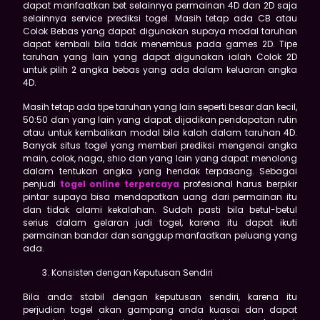
dapat manfaatkan bet selainnya permainan 4D dan 2D saja
selainnya service prediksi togel. Masih tetap ada CB atau
Colok Bebas yang dapat digunakan supaya modal taruhan
dapat kembali bila tidak menembus pada games 2D. Tipe
taruhan yang lain yang dapat digunakan ialah Colok 2D
untuk pilih 2 angka bebas yang ada dalam keluaran angka
4D.
Masih tetap ada tipe taruhan yang lain seperti besar dan kecil,
50:50 dan yang lain yang dapat dijadikan pendapatan rutin
atau untuk kembalikan modal bila kalah dalam taruhan 4D.
Banyak situs togel yang memberi prediksi mengenai angka
main, colok, naga, shio dan yang lain yang dapat menolong
dalam tentukan angka yang hendak terpasang. Sebagai
penjudi
togel online terpercaya
profesional harus berpikir
pintar supaya bisa mendapatkan uang dari permainan itu
dan tidak alami kekalahan. Sudah pasti bila betul-betul
serius dalam gelaran judi togel, karena itu dapat ikuti
permainan bandar dan sanggup manfaatkan peluang yang
ada.
Konsisten dengan Keputusan Sendiri
Bila anda stabil dengan keputusan sendiri, karena itu
perjudian togel akan gampang anda kuasai dan dapat