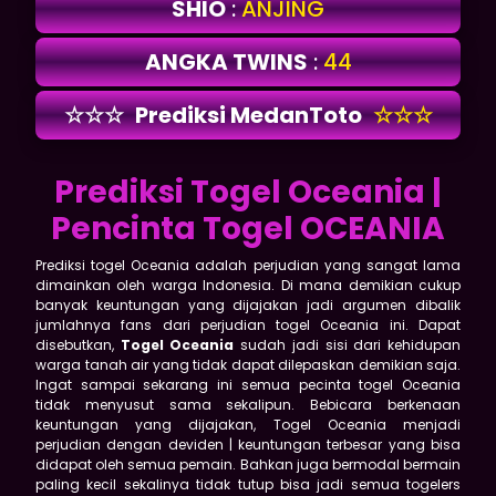
SHIO
:
ANJING
ANGKA TWINS
:
44
☆☆☆
Prediksi MedanToto
☆☆☆
Prediksi Togel Oceania |
Pencinta Togel OCEANIA
Prediksi togel Oceania adalah perjudian yang sangat lama
dimainkan oleh warga Indonesia. Di mana demikian cukup
banyak keuntungan yang dijajakan jadi argumen dibalik
jumlahnya fans dari perjudian togel Oceania ini. Dapat
disebutkan,
Togel Oceania
sudah jadi sisi dari kehidupan
warga tanah air yang tidak dapat dilepaskan demikian saja.
Ingat sampai sekarang ini semua pecinta togel Oceania
tidak menyusut sama sekalipun. Bebicara berkenaan
keuntungan yang dijajakan, Togel Oceania menjadi
perjudian dengan deviden | keuntungan terbesar yang bisa
didapat oleh semua pemain. Bahkan juga bermodal bermain
paling kecil sekalinya tidak tutup bisa jadi semua togelers