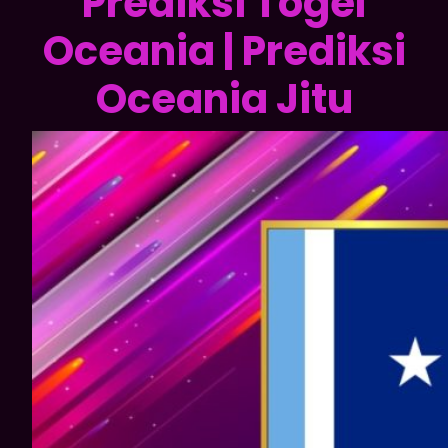
Prediksi Togel
Oceania | Prediksi
Oceania
Jitu