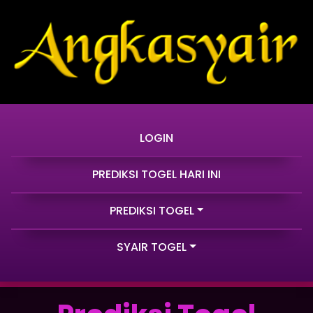
LOGIN
PREDIKSI TOGEL HARI INI
PREDIKSI TOGEL
SYAIR TOGEL