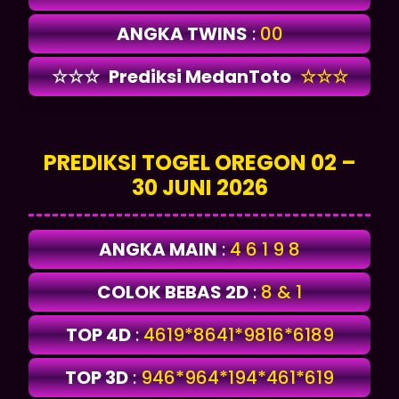
ANGKA TWINS
:
00
☆☆☆
Prediksi MedanToto
☆☆☆
PREDIKSI TOGEL OREGON 02 –
30 JUNI 2026
ANGKA MAIN
:
4 6 1 9 8
COLOK BEBAS 2D
:
8 & 1
TOP 4D
:
4619*8641*9816*6189
TOP 3D
:
946*964*194*461*619