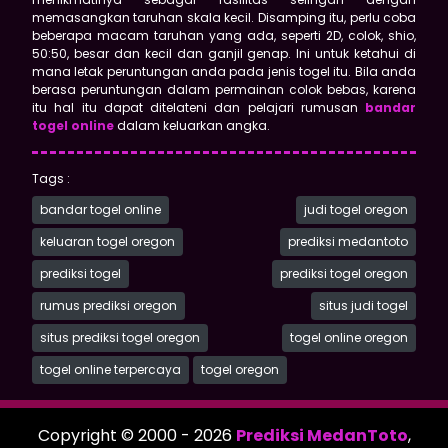
memasangkan taruhan skala kecil. Disamping itu, perlu coba
beberapa macam taruhan yang ada, seperti 2D, colok, shio,
50:50, besar dan kecil dan ganjil genap. Ini untuk ketahui di
mana letak peruntungan anda pada jenis togel itu. Bila anda
berasa peruntungan dalam permainan colok bebas, karena
itu hal itu dapat ditelateni dan pelajari rumusan
bandar
togel online
dalam keluarkan angka.
Tags :
bandar togel online
judi togel oregon
keluaran togel oregon
prediksi medantoto
prediksi togel
prediksi togel oregon
rumus prediksi oregon
situs judi togel
situs prediksi togel oregon
togel online oregon
togel online terpercaya
togel oregon
Copyright © 2000 - 2026
Prediksi MedanToto
,