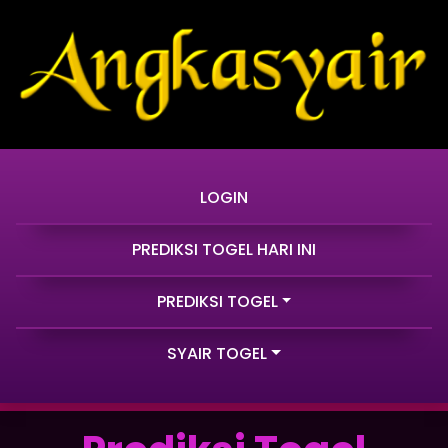
LOGIN
PREDIKSI TOGEL HARI INI
PREDIKSI TOGEL
SYAIR TOGEL