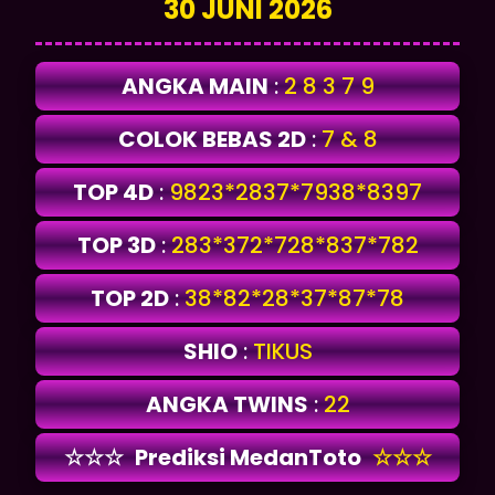
30 JUNI 2026
ANGKA MAIN
:
2 8 3 7 9
COLOK BEBAS 2D
:
7 & 8
TOP 4D
:
9823*2837*7938*8397
TOP 3D
:
283*372*728*837*782
TOP 2D
:
38*82*28*37*87*78
SHIO
:
TIKUS
ANGKA TWINS
:
22
☆☆☆
Prediksi MedanToto
☆☆☆