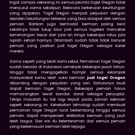
Ingat sampai sekarang ini semua pecinta togel Oregon tidak
menyusut sama sekalipun. Bebicara berkenaan keuntungan
yang dijajakan, Togel Oregon menjadi perjudian dengan
deviden | keuntungan terbesar yang bisa didapat oleh semua
pemain. Bahkan juga bermodal bermain paling kecil
sekalinya tidak tutup bisa jadi semua togelers mencetak
kemenangan besar dari juta-an hinga beberapa ratus juta
rupiah sehari-harinya. Ditambah sudah tidak tidak banyak
pemain yang jadikan judi togel Oregon sebagai karier
mereka.
Sama seperti yang telah kami sebut, Permainan togel Oregon
sudah berada di Indonesia semenjak beberapa puluh tahun.
Hingga tidak mengagetkan hampir semua kelompok
masyarakat kamu lebih suka bermain
judi togel Oregon
dibanding dengan perjudian yang lain. Dahulunya buat
dapat bermain togel Oregon, Beberapa pemain harus
memasangkan lewat bandar darat sebagai penyuplai.
Tetapi masalah itu tak lagi terjadi pada zaman kekinian
seperti sekarang ini. Kehebatan tehnologi sudah membuat
permainan togel Oregon turut berkembang hingga semua
pemain dapat memperoleh efektivitas bermain yang jauh
lebih bagus. Dari sisi itu ketenteraman dari semua pemain
yang berkemauan bermain lebih terjaga.