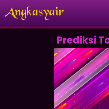
Prediksi T