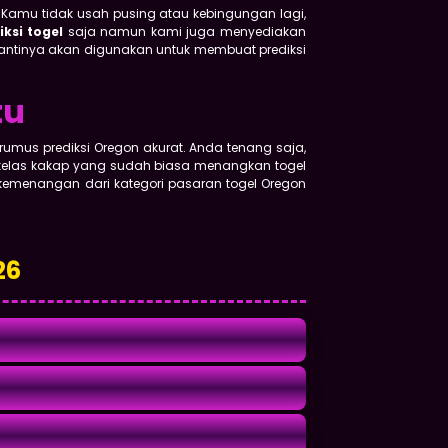
Kamu tidak usah pusing atau kebingungan lagi,
iksi togel
saja namun kami juga menyediakan
antinya akan digunakan untuk membuat prediksi
tu
rumus prediksi Oregon akurat. Anda tenang saja,
in kelas kakap yang sudah biasa menangkan togel
emenangan dari kategori pasaran togel Oregon
26