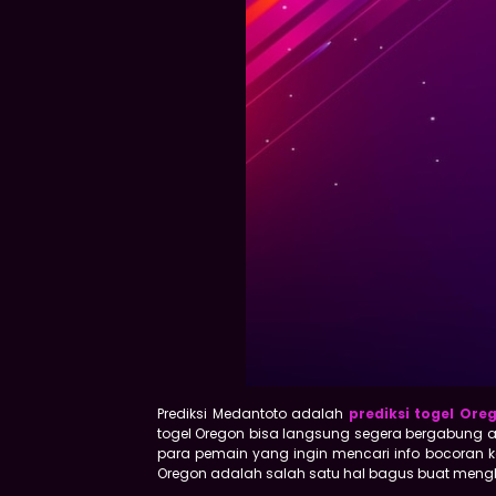
Prediksi Medantoto adalah
prediksi togel Ore
togel Oregon bisa langsung segera bergabung at
para pemain yang ingin mencari info bocoran 
Oregon adalah salah satu hal bagus buat mengh