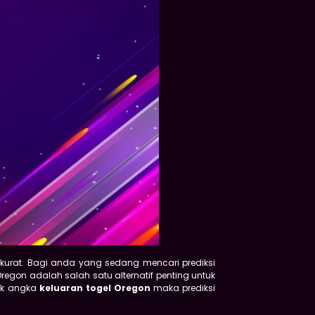
g akurat. Bagi anda yang sedang mencari prediksi
egon adalah salah satu alternatif penting untuk
bak angka
keluaran togel Oregon
maka prediksi