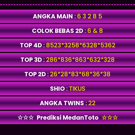
ANGKA MAIN
:
6 3 2 8 5
COLOK BEBAS 2D
:
6 & 8
TOP 4D
:
8523*3258*6328*5362
TOP 3D
:
286*836*863*632*328
TOP 2D
:
26*28*83*68*36*38
SHIO
:
TIKUS
ANGKA TWINS
:
22
☆☆☆
Prediksi MedanToto
☆☆☆