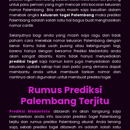
untuk para pemain yang ingin mencari info bocoran keluaran
nomor Palembang. Bila anda masih saja kesulitan dalam
menebak angka
keluaran togel Palembang
maka prediksi
Palembang adalah salah satu hal bagus buat menghasilkan
nomor cantik.
Selanjutnya bagi anda yang masih saja ragu dan tidak
paham cara menebak nomor keluaran Palembang dengan
benar. Kamu tidak usah pusing atau kebingungan lagi,
karena hanya dengan bersama Prediksi Medantoto anda
akan sangat dibantu. Kami tidak hanya menyediakan
prediksi togel
saja namun kami juga menyediakan data
keluaran update setiap hari dan paito yang dimana dapat
membantu anda untuk membuat tarikan nomor dan
nantinya akan digunakan untuk membuat prediksi togel.
Rumus Prediksi
Palembang Terjitu
Prediksi Medantoto
dibawah ini akan langsung saja
memberikan anda info bocoran prediksi togel Palembang
terjitu dan rumus prediksi Palembang akurat. Anda tenang
saja, sebab prediksi togel dibawah ini adalah salah satu