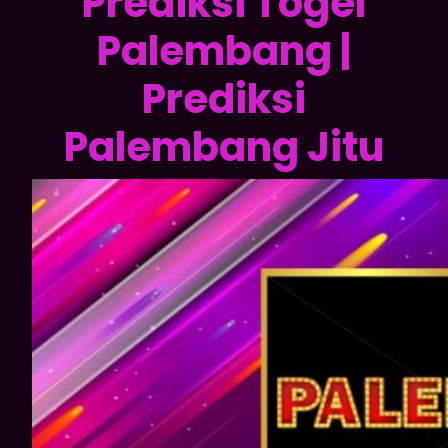
Prediksi Togel
Palembang |
Prediksi
Palembang
Jitu